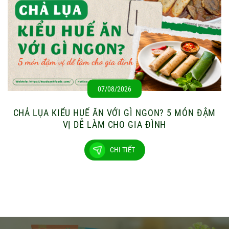
07/08/2026
CHẢ LỤA KIỂU HUẾ ĂN VỚI GÌ NGON? 5 MÓN ĐẬM
VỊ DỄ LÀM CHO GIA ĐÌNH
CHI TIẾT