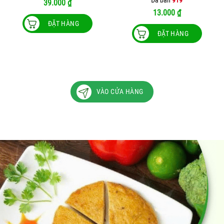
39.000
₫
13.000
₫
ĐẶT HÀNG
ĐẶT HÀNG
VÀO CỬA HÀNG