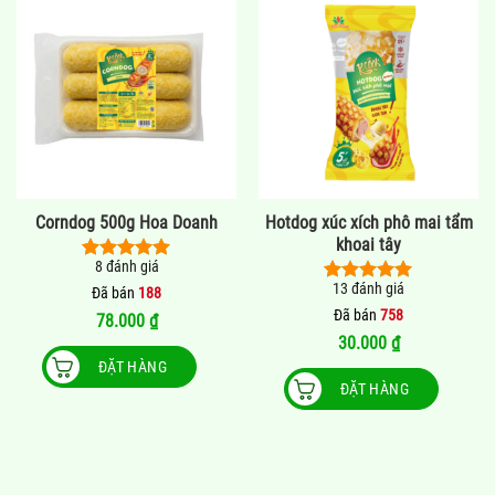
Corndog 500g Hoa Doanh
Hotdog xúc xích phô mai tẩm
khoai tây
8
đánh giá
5.00
8
trên 5
13
đánh giá
dựa trên
Đã bán
188
5.00
13
trên 5
đánh giá
dựa trên
Đã bán
758
78.000
₫
đánh giá
30.000
₫
ĐẶT HÀNG
ĐẶT HÀNG
Sản
phẩm
này
có