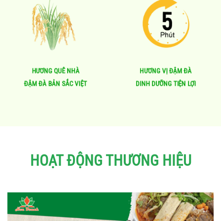
HƯƠNG QUÊ NHÀ
HƯƠNG VỊ ĐẬM ĐÀ
ĐẬM ĐÀ BẢN SẮC VIỆT
DINH DƯỠNG TIỆN LỢI
HOẠT ĐỘNG THƯƠNG HIỆU