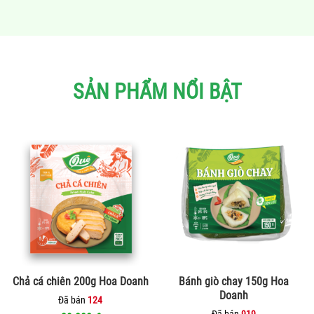
nhiều
biến
thể.
Các
tùy
chọn
SẢN PHẨM NỔI BẬT
có
thể
được
chọn
trên
trang
sản
phẩm
Chả cá chiên 200g Hoa Doanh
Bánh giò chay 150g Hoa
Doanh
Đã bán
124
Đã bán
919