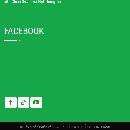
Chính Sách Bảo Mật Thông Tin
FACEBOOK
© Bản quyền thuộc về CÔNG TY CỔ PHẦN QUỐC TẾ HOA DOANH