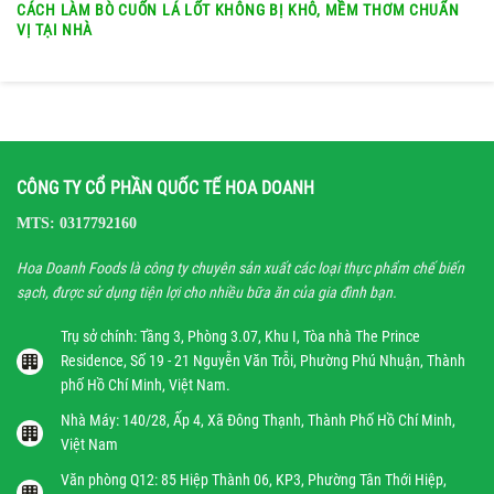
CÁCH LÀM BÒ CUỐN LÁ LỐT KHÔNG BỊ KHÔ, MỀM THƠM CHUẨN
VỊ TẠI NHÀ
CÔNG TY CỔ PHẦN QUỐC TẾ HOA DOANH
MTS: 0317792160
Hoa Doanh Foods là công ty chuyên sản xuất các loại thực phẩm chế biến
sạch, được sử dụng tiện lợi cho nhiều bữa ăn của gia đình bạn.
Trụ sở chính: Tầng 3, Phòng 3.07, Khu I, Tòa nhà The Prince
Residence, Số 19 - 21 Nguyễn Văn Trỗi, Phường Phú Nhuận, Thành
phố Hồ Chí Minh, Việt Nam.
Nhà Máy: 140/28, Ấp 4, Xã Đông Thạnh, Thành Phố Hồ Chí Minh,
Việt Nam
Văn phòng Q12: 85 Hiệp Thành 06, KP3, Phường Tân Thới Hiệp,