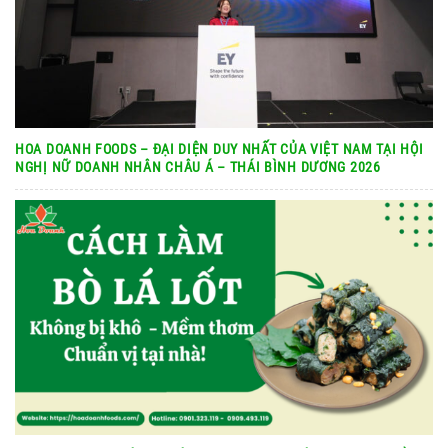
HOA DOANH FOODS – ĐẠI DIỆN DUY NHẤT CỦA VIỆT NAM TẠI HỘI
NGHỊ NỮ DOANH NHÂN CHÂU Á – THÁI BÌNH DƯƠNG 2026