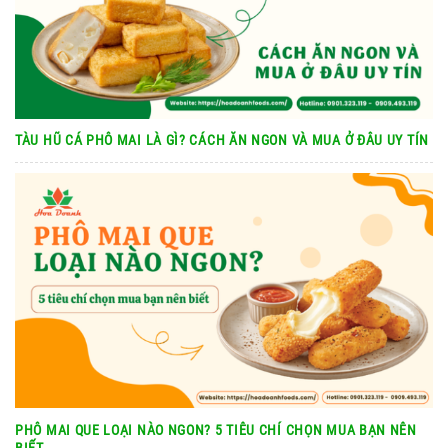
TÀU HŨ CÁ PHÔ MAI LÀ GÌ? CÁCH ĂN NGON VÀ MUA Ở ĐÂU UY TÍN
PHÔ MAI QUE LOẠI NÀO NGON? 5 TIÊU CHÍ CHỌN MUA BẠN NÊN
BIẾT