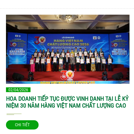
02/04/2026
HOA DOANH TIẾP TỤC ĐƯỢC VINH DANH TẠI LỄ KỶ
NIỆM 30 NĂM HÀNG VIỆT NAM CHẤT LƯỢNG CAO
CHI TIẾT