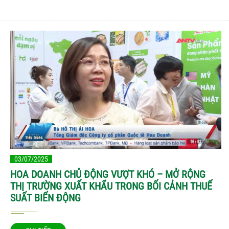
03/07/2025
HOA DOANH CHỦ ĐỘNG VƯỢT KHÓ – MỞ RỘNG
THỊ TRƯỜNG XUẤT KHẨU TRONG BỐI CẢNH THUẾ
SUẤT BIẾN ĐỘNG