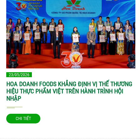
23/05/2026
HOA DOANH FOODS KHẲNG ĐỊNH VỊ THẾ THƯƠNG
HIỆU THỰC PHẨM VIỆT TRÊN HÀNH TRÌNH HỘI
NHẬP
CHI TIẾT