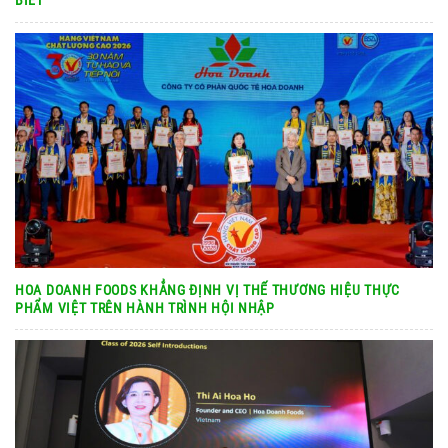
HOA DOANH FOODS KHẲNG ĐỊNH VỊ THẾ THƯƠNG HIỆU THỰC
PHẨM VIỆT TRÊN HÀNH TRÌNH HỘI NHẬP