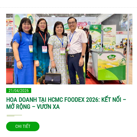
21/04/2026
HOA DOANH TẠI HCMC FOODEX 2026: KẾT NỐI –
MỞ RỘNG – VƯƠN XA
CHI TIẾT