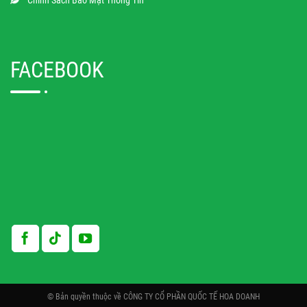
FACEBOOK
© Bản quyền thuộc về CÔNG TY CỔ PHẦN QUỐC TẾ HOA DOANH