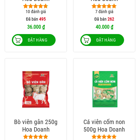
này
này
có
có
10
đánh giá
7
đánh giá
4.70
10
trên 5
5.00
7
trên 5
nhiều
nhiều
dựa trên
dựa trên
Đã bán
495
Đã bán
262
biến
biến
đánh giá
đánh giá
36.000
₫
40.000
₫
thể.
thể.
Các
Các
ĐẶT HÀNG
ĐẶT HÀNG
tùy
tùy
chọn
chọn
có
có
thể
thể
được
được
chọn
chọn
trên
trên
trang
trang
sản
sản
phẩm
phẩm
Bò viên gân 250g
Cá viên cốm non
Hoa Doanh
500g Hoa Doanh