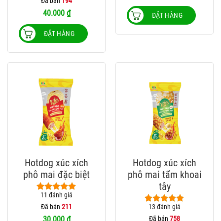
Đã bán
194
đánh giá
40.000
₫
ĐẶT HÀNG
ĐẶT HÀNG
Sản
Sản
Hotdog xúc xích
Hotdog xúc xích
phẩm
phẩm
phô mai đặc biệt
phô mai tẩm khoai
này
này
tây
có
có
11
đánh giá
4.91
11
trên 5
nhiều
nhiều
dựa trên
Đã bán
211
13
đánh giá
5.00
13
trên 5
biến
biến
đánh giá
dựa trên
Đã bán
758
30.000
₫