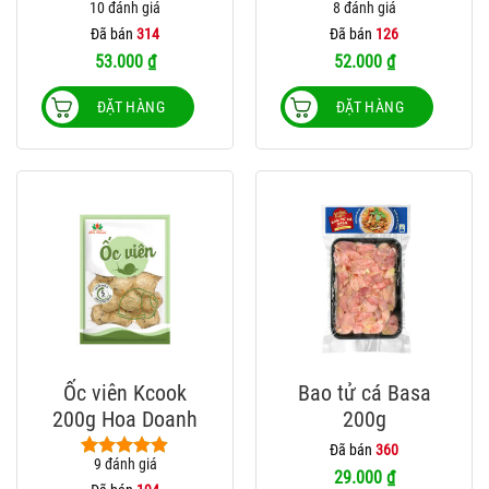
10
đánh giá
8
đánh giá
4.80
10
trên 5
5.00
8
trên 5
dựa trên
dựa trên
Đã bán
314
Đã bán
126
đánh giá
đánh giá
53.000
₫
52.000
₫
ĐẶT HÀNG
ĐẶT HÀNG
Ốc viên Kcook
Bao tử cá Basa
200g Hoa Doanh
200g
Đã bán
360
9
đánh giá
4.89
9
trên 5
29.000
₫
dựa trên