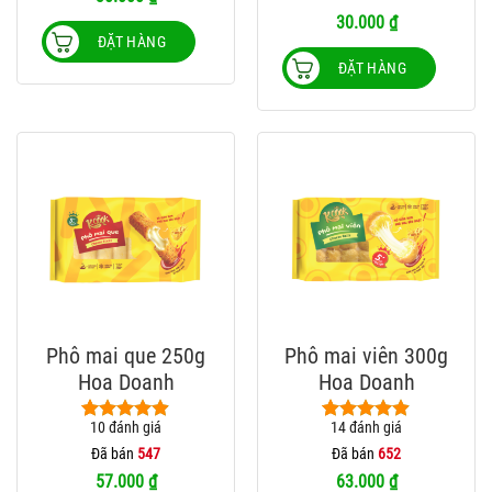
thể.
thể.
đánh giá
30.000
₫
Các
Các
ĐẶT HÀNG
tùy
tùy
ĐẶT HÀNG
chọn
chọn
có
có
thể
thể
được
được
chọn
chọn
trên
trên
trang
trang
sản
sản
phẩm
phẩm
Phô mai que 250g
Phô mai viên 300g
Hoa Doanh
Hoa Doanh
10
đánh giá
14
đánh giá
4.90
10
trên 5
4.86
14
trên 5
dựa trên
dựa trên
Đã bán
547
Đã bán
652
đánh giá
đánh giá
57.000
₫
63.000
₫