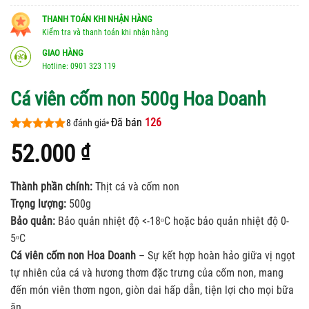
THANH TOÁN KHI NHẬN HÀNG
Kiểm tra và thanh toán khi nhận hàng
GIAO HÀNG
Hotline: 0901 323 119
Cá viên cốm non 500g Hoa Doanh
Đã bán
126
8
đánh giá
5.00
8
trên 5
52.000
₫
dựa trên
đánh giá
Thành phần chính:
Thịt cá và cốm non
Trọng lượng:
500g
Bảo quản:
Bảo quản nhiệt độ <-18ᵒC hoặc bảo quản nhiệt độ 0-
5ᵒC
Cá viên cốm non Hoa Doanh
– Sự kết hợp hoàn hảo giữa vị ngọt
tự nhiên của cá và hương thơm đặc trưng của cốm non, mang
đến món viên thơm ngon, giòn dai hấp dẫn, tiện lợi cho mọi bữa
ăn.