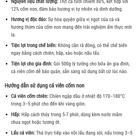
Nguyên liệu chất lượng:
Thịt cá tươi chiếm 80%, kết hợp với
12% cốm non, đảm bảo hương vị tự nhiên và dinh dưỡng.
Hương vị độc đáo:
Sự hòa quyện giữa vị ngọt của cá và
hương thơm của cốm non mang đến trải nghiệm ẩm thực mới
lạ.
Tiện lợi trong chế biến:
Không cần rã đông, có thể chế biến
ngay bằng cách chiên, hấp, xào hoặc nấu lẩu.
Tiện lợi cho gia đình:
Gói 500g lý tưởng cho bữa ăn gia đình,
cá viên cốm dễ bảo quản, sẵn sàng sử dụng bất cứ lúc nào.
Hướng dẫn sử dụng cá viên cốm non
Cá viên cốm chiên:
Chiên ngập dầu ở nhiệt độ 170–180°C
trong 3–5 phút cho đến khi vàng giòn.
Hấp:
Hấp cách thủy trong 5-7 phút, dùng kèm nước mắm
chua ngọt hoặc tương ớt.
Lẩu cá viên:
Thả trực tiếp vào nồi lẩu đang sôi, nấu trong 3–5