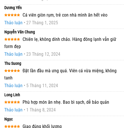
sao
Dương Yến
Cá viên giòn rụm, trẻ con nhà mình ăn hết vèo
Được xếp
Thảo luận
•
27 Tháng 1, 2025
hạng
5
5
sao
Nguyễn Văn Chung
Chiên lẹ, không dính chảo. Hàng đông lạnh vẫn giữ
Được xếp
form đẹp
hạng
5
5
sao
Thảo luận
•
23 Tháng 12, 2024
Thu Suong
Đặt lần đầu mà ưng quá. Viên cá vừa miệng, không
Được xếp
tanh
hạng
5
5
sao
Thảo luận
•
5 Tháng 11, 2024
Long Linh
Phù hợp món ăn nhẹ. Bao bì sạch, dễ bảo quản
Được xếp
Thảo luận
•
1 Tháng 8, 2024
hạng
5
5
sao
Ngọc
Giao đúng khối lượng