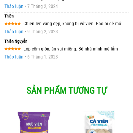
Được xếp
Thảo luận
•
7 Tháng 2, 2024
hạng
5
5
sao
Thiên
Chiên lên vàng đẹp, không bị vỡ viên. Bao bì dễ mở
Được xếp
Thảo luận
•
9 Tháng 2, 2023
hạng
5
5
sao
Thiên Nguyễn
Lớp cốm giòn, ăn vui miệng. Bé nhà mình mê lắm
Được xếp
Thảo luận
•
6 Tháng 1, 2023
hạng
5
5
sao
SẢN PHẨM TƯƠNG TỰ