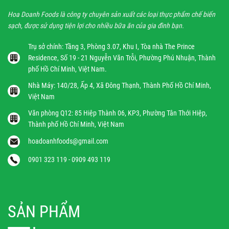
tùy
tùy
chọn
chọn
Hoa Doanh Foods là công ty chuyên sản xuất các loại thực phẩm chế biến
có
có
sạch, được sử dụng tiện lợi cho nhiều bữa ăn của gia đình bạn.
thể
thể
được
được
Trụ sở chính: Tầng 3, Phòng 3.07, Khu I, Tòa nhà The Prince
chọn
chọn
Residence, Số 19 - 21 Nguyễn Văn Trỗi, Phường Phú Nhuận, Thành
trên
trên
phố Hồ Chí Minh, Việt Nam.
trang
trang
Nhà Máy: 140/28, Ấp 4, Xã Đông Thạnh, Thành Phố Hồ Chí Minh,
sản
sản
Việt Nam
phẩm
phẩm
Văn phòng Q12: 85 Hiệp Thành 06, KP3, Phường Tân Thới Hiệp,
Thành phố Hồ Chí Minh, Việt Nam
hoadoanhfoods@gmail.com
0901 323 119 - 0909 493 119
SẢN PHẨM