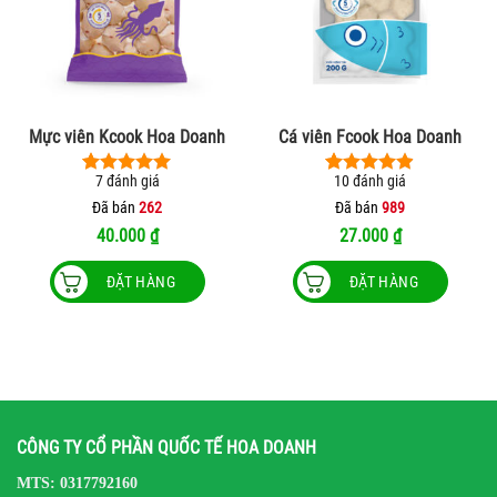
Mực viên Kcook Hoa Doanh
Cá viên Fcook Hoa Doanh
7
đánh giá
10
đánh giá
5.00
7
trên 5
4.90
10
trên 5
dựa trên
dựa trên
Đã bán
262
Đã bán
989
đánh giá
đánh giá
40.000
₫
27.000
₫
ĐẶT HÀNG
ĐẶT HÀNG
Sản
Sản
phẩm
phẩm
này
này
có
có
nhiều
nhiều
biến
biến
CÔNG TY CỔ PHẦN QUỐC TẾ HOA DOANH
thể.
thể.
Các
Các
MTS: 0317792160