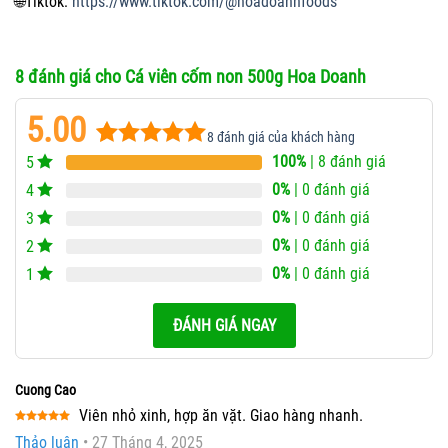
🌐
Tiktok:
https://www.tiktok.com/@hoadoanhfoods
8 đánh giá cho
Cá viên cốm non 500g Hoa Doanh
5.00
8
đánh giá của khách hàng
100%
| 8 đánh giá
5
5.00
8
trên 5
dựa trên
0%
| 0 đánh giá
4
đánh giá
0%
| 0 đánh giá
3
0%
| 0 đánh giá
2
0%
| 0 đánh giá
1
ĐÁNH GIÁ NGAY
Cuong Cao
Viên nhỏ xinh, hợp ăn vặt. Giao hàng nhanh.
Được xếp
Thảo luận
•
27 Tháng 4, 2025
hạng
5
5