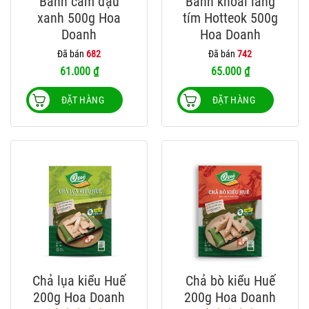
Bánh cam đậu
Bánh khoai lang
xanh 500g Hoa
tím Hotteok 500g
Doanh
Hoa Doanh
Đã bán
682
Đã bán
742
61.000
₫
65.000
₫
ĐẶT HÀNG
ĐẶT HÀNG
Chả lụa kiểu Huế
Chả bò kiểu Huế
200g Hoa Doanh
200g Hoa Doanh