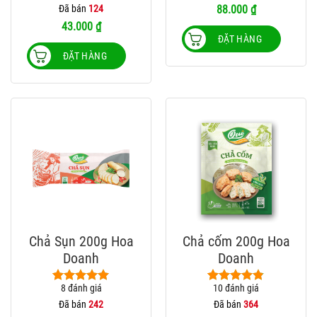
đánh giá
dựa trên
Đã bán
124
88.000
₫
đánh giá
43.000
₫
ĐẶT HÀNG
ĐẶT HÀNG
Sản
Chả Sụn 200g Hoa
Chả cốm 200g Hoa
phẩm
Doanh
Doanh
này
có
8
đánh giá
10
đánh giá
5.00
8
trên 5
4.80
10
trên 5
nhiều
dựa trên
dựa trên
Đã bán
242
Đã bán
364
biến
đánh giá
đánh giá