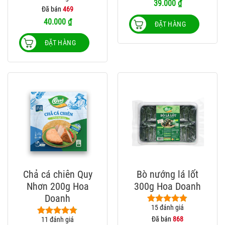
4.86
14
trên 5
39.000
₫
dựa trên
Đã bán
469
đánh giá
40.000
₫
ĐẶT HÀNG
ĐẶT HÀNG
Chả cá chiên Quy
Bò nướng lá lốt
Nhơn 200g Hoa
300g Hoa Doanh
Doanh
15
đánh giá
4.80
15
trên 5
dựa trên
Đã bán
868
11
đánh giá
4.73
11
trên 5