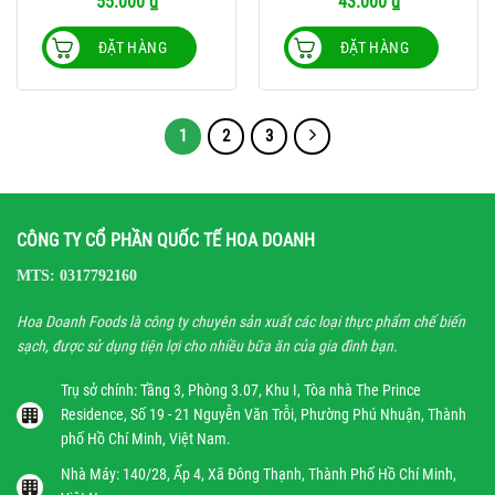
55.000
₫
43.000
₫
ĐẶT HÀNG
ĐẶT HÀNG
1
2
3
CÔNG TY CỔ PHẦN QUỐC TẾ HOA DOANH
MTS: 0317792160
Hoa Doanh Foods là công ty chuyên sản xuất các loại thực phẩm chế biến
sạch, được sử dụng tiện lợi cho nhiều bữa ăn của gia đình bạn.
Trụ sở chính: Tầng 3, Phòng 3.07, Khu I, Tòa nhà The Prince
Residence, Số 19 - 21 Nguyễn Văn Trỗi, Phường Phú Nhuận, Thành
phố Hồ Chí Minh, Việt Nam.
Nhà Máy: 140/28, Ấp 4, Xã Đông Thạnh, Thành Phố Hồ Chí Minh,