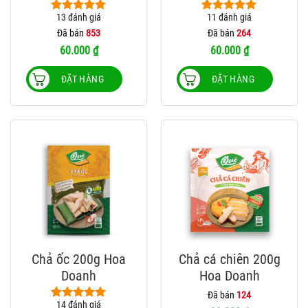
13
đánh giá
11
đánh giá
4.85
13
trên 5
4.91
11
trên 5
dựa trên
dựa trên
Đã bán
853
Đã bán
264
đánh giá
đánh giá
60.000
₫
60.000
₫
ĐẶT HÀNG
ĐẶT HÀNG
Chả ốc 200g Hoa
Chả cá chiên 200g
Doanh
Hoa Doanh
Đã bán
124
14
đánh giá