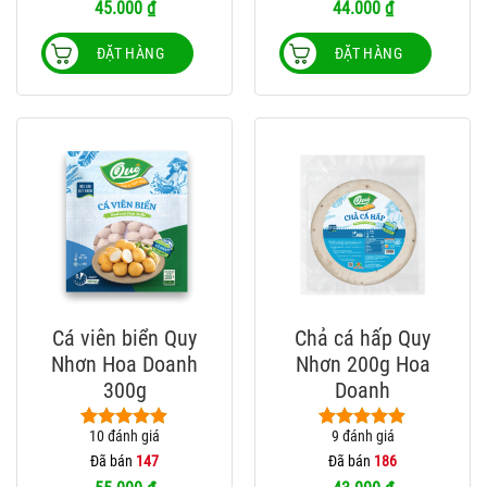
45.000
₫
44.000
₫
thể.
Các
ĐẶT HÀNG
ĐẶT HÀNG
tùy
chọn
có
thể
được
chọn
trên
trang
sản
phẩm
Cá viên biển Quy
Chả cá hấp Quy
Nhơn Hoa Doanh
Nhơn 200g Hoa
300g
Doanh
10
đánh giá
9
đánh giá
4.90
10
trên 5
4.89
9
trên 5
dựa trên
dựa trên
Đã bán
147
Đã bán
186
đánh giá
đánh giá