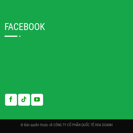
FACEBOOK
© Bản quyền thuộc về CÔNG TY CỔ PHẦN QUỐC TẾ HOA DOANH