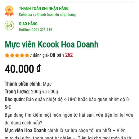
THANH TOÁN KHI NHẬN HÀNG
Kiểm tra và thanh toán khi nhận hàng
GIAO HÀNG
Hotline: 0901 323 119
Mực viên Kcook Hoa Doanh
Đã bán
262
7
đánh giá
5.00
7
trên 5
40.000
₫
dựa trên
đánh giá
Thành phần chính:
Mực
Trọng lượng:
200g và 500g
Bảo quản:
Bảo quản nhiệt độ <-18ᵒC hoặc bảo quản nhiệt độ 0-
5ᵒC
Bạn đang tìm kiếm một món ngon từ hải sản, vừa tiện lợi lại vừa
đa dạng cách nấu?
Mực viên Hoa Doanh
chính là sự lựa chọn tối ưu nhất – Viên
mực dai giòn, thơm ngọt tự nhiên – Tiện lợi cho mọi món ăn từ