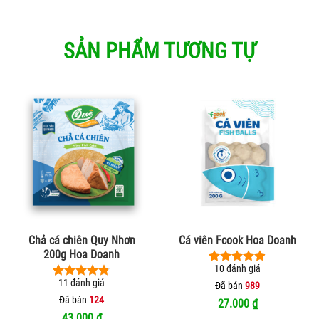
này
có
nhiều
SẢN PHẨM TƯƠNG TỰ
biến
thể.
Các
tùy
chọn
có
thể
được
chọn
trên
trang
sản
phẩm
Chả cá chiên Quy Nhơn
Cá viên Fcook Hoa Doanh
200g Hoa Doanh
10
đánh giá
4.90
10
trên 5
11
đánh giá
dựa trên
Đã bán
989
4.73
11
trên 5
đánh giá
dựa trên
Đã bán
124
27.000
₫
đánh giá
43.000
₫