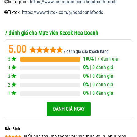
🌐
Instagram:
https://www.instagram.com/hoadoanh.foods
🌐
Tiktok:
https://www.tiktok.com/@hoadoanhfoods
7 đánh giá cho
Mực viên Kcook Hoa Doanh
5.00
7
đánh giá của khách hàng
100%
| 7 đánh giá
5
5.00
7
trên 5
dựa trên
0%
| 0 đánh giá
4
đánh giá
0%
| 0 đánh giá
3
0%
| 0 đánh giá
2
0%
| 0 đánh giá
1
ĐÁNH GIÁ NGAY
Bảo Bình
Nấu bún thái mà thêm vài viên mực vô là lên hương