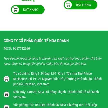
ĐẶT HÀNG
ĐẶT HÀNG
Sản
phẩm
này
có
nhiều
biến
CÔNG TY CỔ PHẦN QUỐC TẾ HOA DOANH
thể.
Các
MTS: 0317792160
tùy
chọn
Hoa Doanh Foods là công ty chuyên sản xuất các loại thực phẩm chế biến
có
sạch, được sử dụng tiện lợi cho nhiều bữa ăn của gia đình bạn.
thể
được
Trụ sở chính: Tầng 3, Phòng 3.07, Khu I, Tòa nhà The Prince
chọn
Residence, Số 19 - 21 Nguyễn Văn Trỗi, Phường Phú Nhuận, Thành
trên
phố Hồ Chí Minh, Việt Nam.
trang
Nhà Máy: 140/28, Ấp 4, Xã Đông Thạnh, Thành Phố Hồ Chí Minh,
sản
Việt Nam
phẩm
Văn phòng Q12: 85 Hiệp Thành 06, KP3, Phường Tân Thới Hiệp,