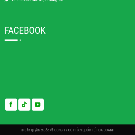
FACEBOOK
© Bản quyền thuộc về CÔNG TY CỔ PHẦN QUỐC TẾ HOA DOANH