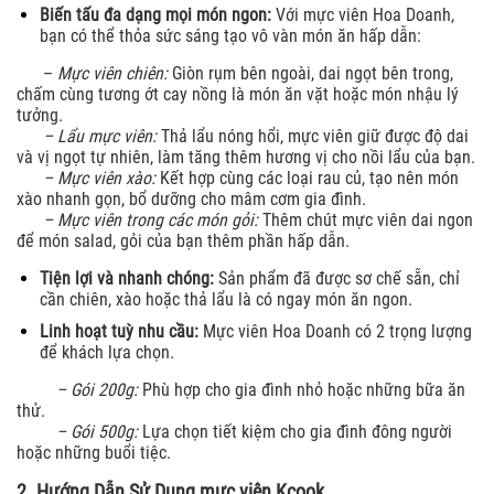
Biến tấu đa dạng mọi món ngon:
Với mực viên Hoa Doanh,
bạn có thể thỏa sức sáng tạo vô vàn món ăn hấp dẫn:
–
Mực viên chiên:
Giòn rụm bên ngoài, dai ngọt bên trong,
chấm cùng tương ớt cay nồng là món ăn vặt hoặc món nhậu lý
tưởng.
– Lẩu mực viên:
Thả lẩu nóng hổi, mực viên giữ được độ dai
và vị ngọt tự nhiên, làm tăng thêm hương vị cho nồi lẩu của bạn.
– Mực viên xào:
Kết hợp cùng các loại rau củ, tạo nên món
xào nhanh gọn, bổ dưỡng cho mâm cơm gia đình.
– Mực viên trong các món gỏi:
Thêm chút mực viên dai ngon
để món salad, gỏi của bạn thêm phần hấp dẫn.
Tiện lợi và nhanh chóng:
Sản phẩm đã được sơ chế sẵn, chỉ
cần chiên, xào hoặc thả lẩu là có ngay món ăn ngon.
Linh hoạt tuỳ nhu cầu:
Mực viên Hoa Doanh có 2 trọng lượng
để khách lựa chọn.
– Gói 200g:
Phù hợp cho gia đình nhỏ hoặc những bữa ăn
thử.
– Gói 500g:
Lựa chọn tiết kiệm cho gia đình đông người
hoặc những buổi tiệc.
2. Hướng Dẫn Sử Dụng mực viên Kcook