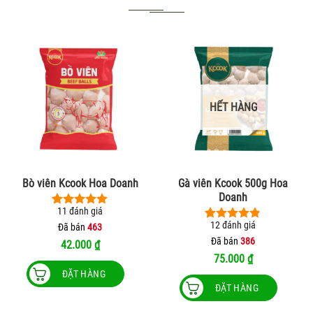
HẾT HÀNG
Bò viên Kcook Hoa Doanh
Gà viên Kcook 500g Hoa
Doanh
11
đánh giá
4.91
11
trên 5
12
đánh giá
dựa trên
Đã bán
463
4.83
12
trên 5
đánh giá
dựa trên
Đã bán
386
42.000
₫
đánh giá
75.000
₫
ĐẶT HÀNG
ĐẶT HÀNG
Sản
phẩm