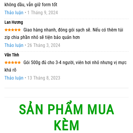
Được xếp
không dầu, vẫn giữ form tốt
hạng
5
5
sao
Thảo luận
•
1 Tháng 9, 2024
Lan Hương
Giao hàng nhanh, đóng gói sạch sẽ. Nếu có thêm túi
Được xếp
zip chia phần nhỏ sẽ tiện bảo quản hơn
hạng
5
5
sao
Thảo luận
•
26 Tháng 3, 2024
Văn Tính
Gói 500g đủ cho 3-4 người, viên hơi nhỏ nhưng vị mực
Được xếp
khá rõ
hạng
5
5
sao
Thảo luận
•
13 Tháng 8, 2023
SẢN PHẨM MUA
KÈM