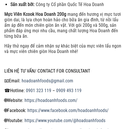
Sản xuất bởi:
Công ty Cổ phần Quốc Tế Hoa Doanh
Mực Viên Kcook Hoa Doanh 200g
mang đến hương vị mực tươi
giòn dai, là lựa chọn hoàn hảo cho bữa ăn gia đình, từ nồi lẩu
ấm áp đến món chiên giòn ăn vặt. Với gói 200g và 500g, sản
phẩm đáp ứng mọi nhu cầu, mang chất lượng Hoa Doanh đến
từng bữa ăn.
Hãy thử ngay để cảm nhận sự khác biệt của mực viên lẩu ngon
và mực viên chiên giòn Hoa Doanh nhé!
LIÊN HỆ TƯ VẤN/ CONTACT FOR CONSULTANT
📧
Email:
hoadoanhfoods@gmail.com
☎
Hotline:
0901 323 119
–
0909 493 119
🌐
Website:
https://hoadoanhfoods.com/
🌐
Facebook:
https://www.facebook.com/hoadoanhfoods/
🌐
Youtube:
https://www.youtube.com/@hoadoanhfoods