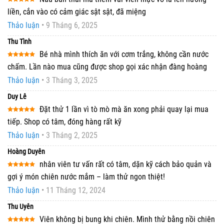
Được xếp
liền, cắn vào có cảm giác sật sật, đã miệng
hạng
5
5
sao
Thảo luận
•
9 Tháng 6, 2025
Thu Tình
Bé nhà mình thích ăn với cơm trắng, không cần nước
Được xếp
chấm. Lần nào mua cũng được shop gọi xác nhận đàng hoàng
hạng
5
5
sao
Thảo luận
•
3 Tháng 3, 2025
Duy Lê
Đặt thử 1 lần vì tò mò mà ăn xong phải quay lại mua
Được xếp
tiếp. Shop có tâm, đóng hàng rất kỹ
hạng
5
5
sao
Thảo luận
•
3 Tháng 2, 2025
Hoàng Duyên
nhân viên tư vấn rất có tâm, dặn kỹ cách bảo quản và
Được xếp
gợi ý món chiên nước mắm – làm thử ngon thiệt!
hạng
5
5
sao
Thảo luận
•
11 Tháng 12, 2024
Thu Uyên
Viên không bị bung khi chiên. Mình thử bằng nồi chiên