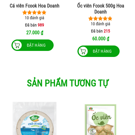
Cá viên Fcook Hoa Doanh
Ốc viên Fcook 500g Hoa
Doanh
10
đánh giá
4.90
10
trên 5
10
đánh giá
dựa trên
Đã bán
989
4.80
10
trên 5
đánh giá
dựa trên
Đã bán
215
27.000
₫
đánh giá
60.000
₫
ĐẶT HÀNG
ĐẶT HÀNG
Sản
phẩm
này
có
nhiều
SẢN PHẨM TƯƠNG TỰ
biến
thể.
Các
tùy
chọn
có
thể
được