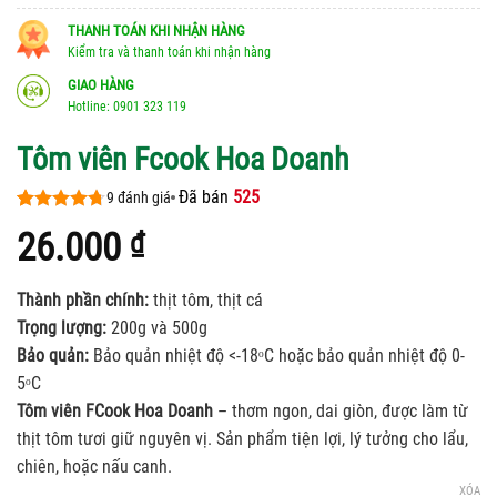
THANH TOÁN KHI NHẬN HÀNG
Kiểm tra và thanh toán khi nhận hàng
GIAO HÀNG
Hotline: 0901 323 119
Tôm viên Fcook Hoa Doanh
Đã bán
525
9
đánh giá
4.67
9
trên
26.000
₫
5 dựa trên
đánh giá
Thành phần chính:
thịt tôm, thịt cá
Trọng lượng:
200g và 500g
Bảo quản:
Bảo quản nhiệt độ <-18ᵒC hoặc bảo quản nhiệt độ 0-
5ᵒC
Tôm viên FCook Hoa Doanh
– thơm ngon, dai giòn, được làm từ
thịt tôm tươi giữ nguyên vị. Sản phẩm tiện lợi, lý tưởng cho lẩu,
chiên, hoặc nấu canh.
XÓA