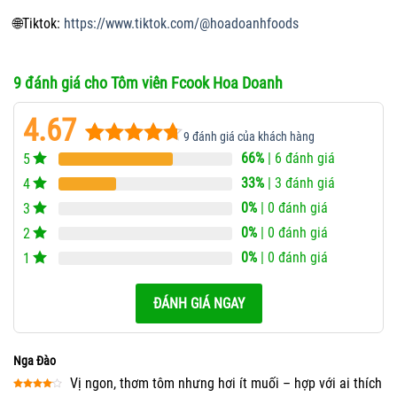
🌐
Tiktok:
https://www.tiktok.com/@hoadoanhfoods
9 đánh giá cho
Tôm viên Fcook Hoa Doanh
4.67
9
đánh giá của khách hàng
66%
| 6 đánh giá
5
4.67
9
trên
5 dựa trên
33%
| 3 đánh giá
4
đánh giá
0%
| 0 đánh giá
3
0%
| 0 đánh giá
2
0%
| 0 đánh giá
1
ĐÁNH GIÁ NGAY
Nga Đào
Vị ngon, thơm tôm nhưng hơi ít muối – hợp với ai thích