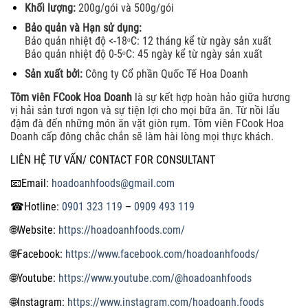
Khối lượng:
200g/gói và 500g/gói
Bảo quản và Hạn sử dụng:
Bảo quản nhiệt độ <-18ᵒC: 12 tháng kể từ ngày sản xuất
Bảo quản nhiệt độ 0-5ᵒC: 45 ngày kể từ ngày sản xuất
Sản xuất bởi:
Công ty Cổ phần Quốc Tế Hoa Doanh
Tôm viên FCook Hoa Doanh
là sự kết hợp hoàn hảo giữa hương
vị hải sản tươi ngon và sự tiện lợi cho mọi bữa ăn. Từ nồi lẩu
đậm đà đến những món ăn vặt giòn rụm. Tôm viên FCook Hoa
Doanh cấp đông chắc chắn sẽ làm hài lòng mọi thực khách.
LIÊN HỆ TƯ VẤN/ CONTACT FOR CONSULTANT
📧
Email:
hoadoanhfoods@gmail.com
☎
Hotline:
0901 323 119
–
0909 493 119
🌐
Website:
https://hoadoanhfoods.com/
🌐
Facebook:
https://www.facebook.com/hoadoanhfoods/
🌐
Youtube:
https://www.youtube.com/@hoadoanhfoods
🌐
Instagram:
https://www.instagram.com/hoadoanh.foods