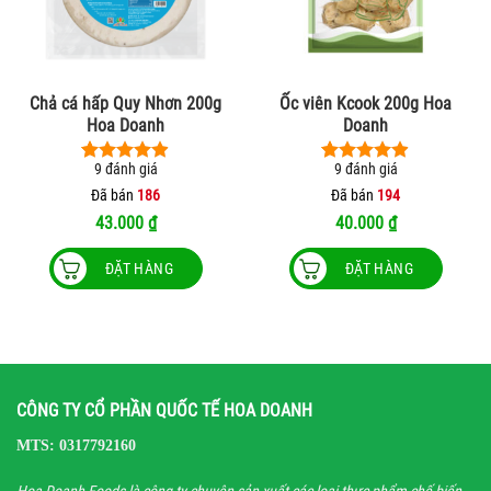
chọn
trên
trang
sản
phẩm
Chả cá hấp Quy Nhơn 200g
Ốc viên Kcook 200g Hoa
Hoa Doanh
Doanh
9
đánh giá
9
đánh giá
4.89
9
trên 5
4.89
9
trên 5
dựa trên
dựa trên
Đã bán
186
Đã bán
194
đánh giá
đánh giá
43.000
₫
40.000
₫
ĐẶT HÀNG
ĐẶT HÀNG
CÔNG TY CỔ PHẦN QUỐC TẾ HOA DOANH
MTS: 0317792160
Hoa Doanh Foods là công ty chuyên sản xuất các loại thực phẩm chế biến