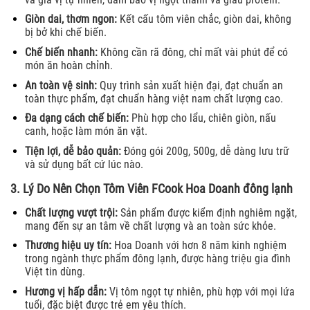
Giòn dai, thơm ngon:
Kết cấu tôm viên chắc, giòn dai, không
bị bở khi chế biến.
Chế biến nhanh:
Không cần rã đông, chỉ mất vài phút để có
món ăn hoàn chỉnh.
An toàn vệ sinh:
Quy trình sản xuất hiện đại, đạt chuẩn an
toàn thực phẩm, đạt chuẩn hàng việt nam chất lượng cao.
Đa dạng cách chế biến:
Phù hợp cho lẩu, chiên giòn, nấu
canh, hoặc làm món ăn vặt.
Tiện lợi, dễ bảo quản:
Đóng gói 200g, 500g, dễ dàng lưu trữ
và sử dụng bất cứ lúc nào.
3. Lý Do Nên Chọn Tôm Viên FCook Hoa Doanh đông lạnh
Chất lượng vượt trội:
Sản phẩm được kiểm định nghiêm ngặt,
mang đến sự an tâm về chất lượng và an toàn sức khỏe.
Thương hiệu uy tín:
Hoa Doanh với hơn 8 năm kinh nghiệm
trong ngành thực phẩm đông lạnh, được hàng triệu gia đình
Việt tin dùng.
Hương vị hấp dẫn:
Vị tôm ngọt tự nhiên, phù hợp với mọi lứa
tuổi, đặc biệt được trẻ em yêu thích.