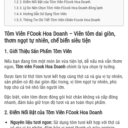
2. Điểm Nổi Bật của Tôm Viên FCook Hoa Doanh
3. Lý Do Nên Chọn Tôm Viên FCook Hoa Doanh đông lạnh
4. Hướng Dẫn Sử Dụng Tôm Viên
5. Thông Tin Chi Tiết Tôm Viên Chiên Fcook Hoa Doanh
Tôm Viên FCook Hoa Doanh – Viên tôm dai giòn,
thơm ngọt tự nhiên, chế biến siêu tiện
1. Giới Thiệu Sản Phẩm Tôm Viên
Nếu bạn đang tìm một món ăn vừa tiện lợi, dễ nấu mà vẫn thơm
ngon,
Tôm viên Fcook Hoa Doanh
chính là lựa chọn lý tưởng.
Được làm từ thịt tôm tươi kết hợp cùng thịt cá và gia vị tự nhiên,
sản phẩm có độ dai giòn đặc trưng, vị tôm ngọt tự nhiên, phù
hợp cho cả trẻ nhỏ lẫn người lớn.
Đặc biệt, viên tôm được đóng gói hút chân không và cấp đông
nhanh, đảm bảo giữ trọn độ tươi và an toàn thực phẩm.
2. Điểm Nổi Bật của Tôm Viên FCook Hoa Doanh
Nguyên liệu tươi ngon:
Sử dụng tôm tươi kết hợp với thịt cá
và gia vị tự nhiên, đảm bảo vị ngọt thanh và giàu protein.