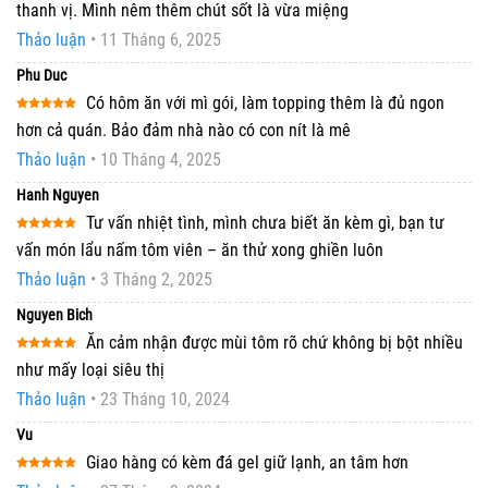
Được
thanh vị. Mình nêm thêm chút sốt là vừa miệng
xếp
hạng
4
Thảo luận
•
11 Tháng 6, 2025
5 sao
Phu Duc
Có hôm ăn với mì gói, làm topping thêm là đủ ngon
Được xếp
hơn cả quán. Bảo đảm nhà nào có con nít là mê
hạng
5
5
sao
Thảo luận
•
10 Tháng 4, 2025
Hanh Nguyen
Tư vấn nhiệt tình, mình chưa biết ăn kèm gì, bạn tư
Được xếp
vấn món lẩu nấm tôm viên – ăn thử xong ghiền luôn
hạng
5
5
sao
Thảo luận
•
3 Tháng 2, 2025
Nguyen Bich
Ăn cảm nhận được mùi tôm rõ chứ không bị bột nhiều
Được xếp
như mấy loại siêu thị
hạng
5
5
sao
Thảo luận
•
23 Tháng 10, 2024
Vu
Giao hàng có kèm đá gel giữ lạnh, an tâm hơn
Được xếp