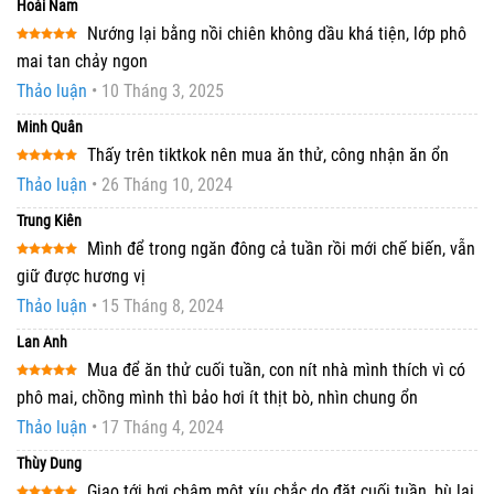
Hoài Nam
Nướng lại bằng nồi chiên không dầu khá tiện, lớp phô
Được xếp
mai tan chảy ngon
hạng
5
5
sao
Thảo luận
•
10 Tháng 3, 2025
Minh Quân
Thấy trên tiktkok nên mua ăn thử, công nhận ăn ổn
Được xếp
Thảo luận
•
26 Tháng 10, 2024
hạng
5
5
sao
Trung Kiên
Mình để trong ngăn đông cả tuần rồi mới chế biến, vẫn
Được xếp
giữ được hương vị
hạng
5
5
sao
Thảo luận
•
15 Tháng 8, 2024
Lan Anh
Mua để ăn thử cuối tuần, con nít nhà mình thích vì có
Được xếp
phô mai, chồng mình thì bảo hơi ít thịt bò, nhìn chung ổn
hạng
5
5
sao
Thảo luận
•
17 Tháng 4, 2024
Thùy Dung
Giao tới hơi chậm một xíu chắc do đặt cuối tuần, bù lại