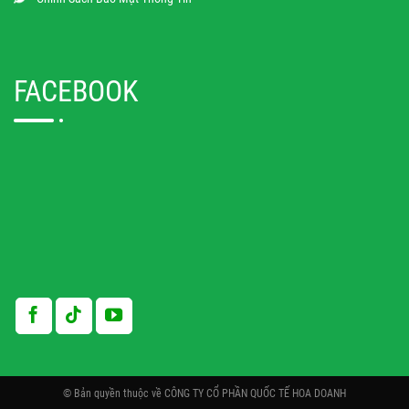
FACEBOOK
© Bản quyền thuộc về CÔNG TY CỔ PHẦN QUỐC TẾ HOA DOANH