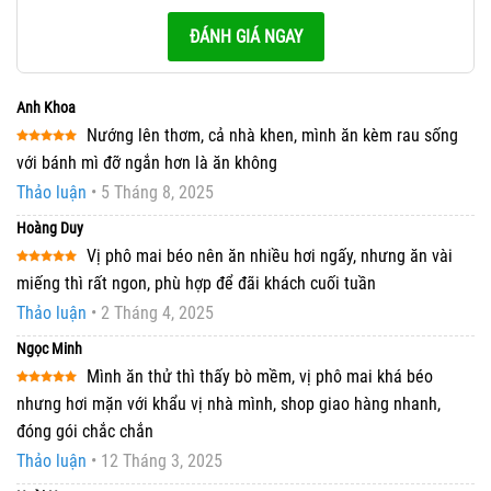
ĐÁNH GIÁ NGAY
Anh Khoa
Nướng lên thơm, cả nhà khen, mình ăn kèm rau sống
Được xếp
với bánh mì đỡ ngắn hơn là ăn không
hạng
5
5
sao
Thảo luận
•
5 Tháng 8, 2025
Hoàng Duy
Vị phô mai béo nên ăn nhiều hơi ngấy, nhưng ăn vài
Được xếp
miếng thì rất ngon, phù hợp để đãi khách cuối tuần
hạng
5
5
sao
Thảo luận
•
2 Tháng 4, 2025
Ngọc Minh
Mình ăn thử thì thấy bò mềm, vị phô mai khá béo
Được xếp
nhưng hơi mặn với khẩu vị nhà mình, shop giao hàng nhanh,
hạng
5
5
sao
đóng gói chắc chắn
Thảo luận
•
12 Tháng 3, 2025