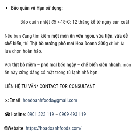
Bảo quản và Hạn sử dụng:
Bảo quản nhiệt độ <-18ᵒC: 12 tháng kể từ ngày sản xuất
Nếu bạn đang tìm kiếm
một món ăn vừa ngon, vừa tiện, vừa dễ
chế biến
, thì
Thịt bò nướng phô mai Hoa Doanh 300g
chính là
lựa chọn hoàn hảo.
Với
thịt bò mềm – phô mai béo ngậy – chế biến siêu nhanh
, món
ăn này xứng đáng có mặt trong tủ lạnh nhà bạn.
LIÊN HỆ TƯ VẤN/ CONTACT FOR CONSULTANT
📧
Email:
hoadoanhfoods@gmail.com
☎
Hotline:
0901 323 119
–
0909 493 119
🌐
Website:
https://hoadoanhfoods.com/