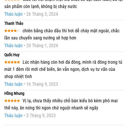
Được xếp
sản phẩm còn lạnh, không bị chảy nước
hạng
5
5
sao
Thảo luận
•
26 Tháng 3, 2024
Thanh Thảo
chiên bằng chảo dầu thì hơi dễ cháy mặt ngoài, chắc
Được
lần sau chuyển sang nướng sẽ hợp hơn
xếp
hạng
4
Thảo luận
•
20 Tháng 1, 2024
5 sao
Quốc Huy
Lúc nhận hàng còn hơi đá đông, mình rã đông trong tủ
Được xếp
mát 1 đêm rồi mới chế biến, ăn vẫn ngon, dịch vụ tư vấn của
hạng
5
5
sao
shop nhiệt tình
Thảo luận
•
16 Tháng 9, 2023
Hồng Nhung
Vị lạ, chưa thấy nhiều chỗ bán kiểu bò kèm phô mai
Được xếp
thế này, ăn nóng thì ngon chứ nguội nhanh sẽ ngấy
hạng
5
5
sao
Thảo luận
•
3 Tháng 9, 2023