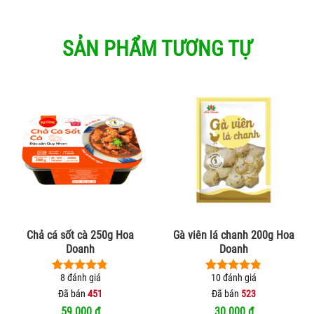
SẢN PHẨM TƯƠNG TỰ
Chả cá sốt cà 250g Hoa
Gà viên lá chanh 200g Hoa
Doanh
Doanh
8
đánh giá
10
đánh giá
4.75
8
trên 5
4.80
10
trên 5
dựa trên
dựa trên
Đã bán
451
Đã bán
523
đánh giá
đánh giá
59.000
₫
30.000
₫