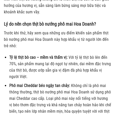
hưởng của hương vị, sẵn sàng làm bừng sáng mọi bữa tiệc và
khoảnh khắc sum vầy.
Lý do nên chọn thịt bò nướng phô mai Hoa Doanh?
Trước khi thử, hãy xem qua những ưu điểm khiến sản phẩm thịt
bò nướng phô mai Hoa Doanh này hợp khẩu vị từ người lớn đến
trẻ nhỏ:
Tỷ lệ thịt bò cao – mềm và thấm vị:
Với tỷ lệ thịt bò lên đến
70%, sản phẩm mang lại độ ngọt tự nhiên, dai mềm đặc trưng
của thịt bò, được ướp sẵn gia vị đậm đà phù hợp khẩu vị
người Việt.
Phô mai Cheddar béo ngậy tan chảy:
Không chỉ là phô mai
thông thường, thịt bò nướng phô mai Hoa Doanh sử dụng phô
mai Cheddar cao cấp. Loại phô mai này nổi tiếng với hương
vị béo thơm đặc trưng và khả năng tan chảy hoàn hảo khi chế
biến, tạo nên lớp nhân mềm mịn, hòa quyện tuyệt vời với thịt