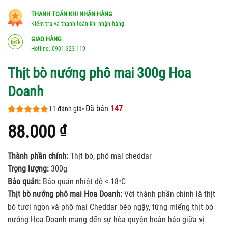
THANH TOÁN KHI NHẬN HÀNG
Kiểm tra và thanh toán khi nhận hàng
GIAO HÀNG
Hotline: 0901 323 119
Thịt bò nướng phô mai 300g Hoa
Doanh
Đã bán
147
11
đánh giá
4.91
11
trên 5
88.000
₫
dựa trên
đánh giá
Thành phần chính:
Thịt bò, phô mai cheddar
Trọng lượng:
300g
Bảo quản:
Bảo quản nhiệt độ <-18ᵒC
Thịt bò nướng phô mai Hoa Doanh:
Với thành phần chính là thịt
bò tươi ngon và phô mai Cheddar béo ngậy, từng miếng thịt bò
nướng Hoa Doanh mang đến sự hòa quyện hoàn hảo giữa vị