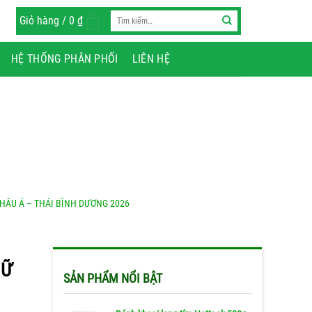
Tìm
Giỏ hàng /
0
₫
0
kiếm:
HỆ THỐNG PHÂN PHỐI
LIÊN HỆ
CHÂU Á – THÁI BÌNH DƯƠNG 2026
NỮ
SẢN PHẨM NỔI BẬT