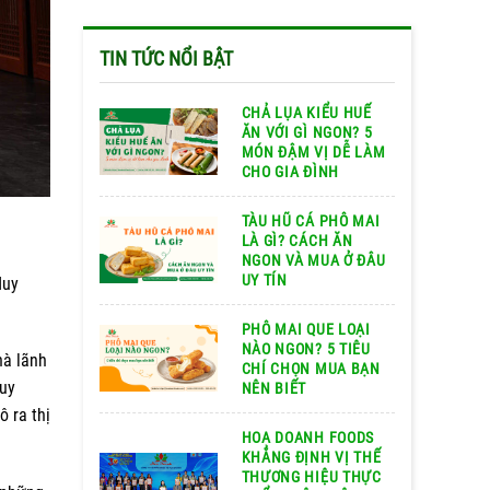
TIN TỨC NỔI BẬT
CHẢ LỤA KIỂU HUẾ
ĂN VỚI GÌ NGON? 5
MÓN ĐẬM VỊ DỄ LÀM
CHO GIA ĐÌNH
TÀU HŨ CÁ PHÔ MAI
LÀ GÌ? CÁCH ĂN
NGON VÀ MUA Ở ĐÂU
UY TÍN
duy
PHÔ MAI QUE LOẠI
NÀO NGON? 5 TIÊU
hà lãnh
CHÍ CHỌN MUA BẠN
quy
NÊN BIẾT
 ra thị
HOA DOANH FOODS
KHẲNG ĐỊNH VỊ THẾ
THƯƠNG HIỆU THỰC