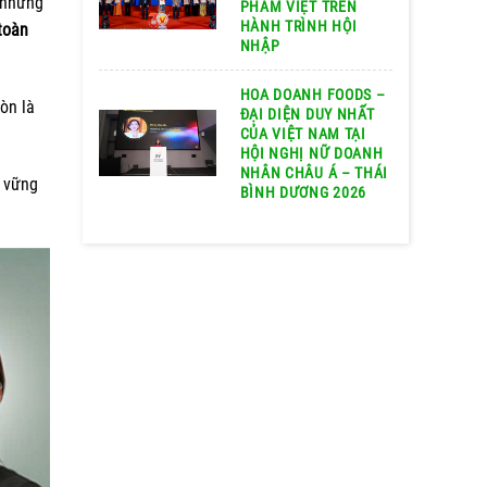
 những
PHẨM VIỆT TRÊN
HÀNH TRÌNH HỘI
toàn
NHẬP
HOA DOANH FOODS –
òn là
ĐẠI DIỆN DUY NHẤT
CỦA VIỆT NAM TẠI
HỘI NGHỊ NỮ DOANH
NHÂN CHÂU Á – THÁI
 vững
BÌNH DƯƠNG 2026