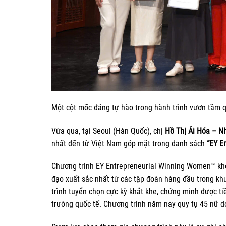
Một cột mốc đáng tự hào trong hành trình vươn tầm
Vừa qua, tại Seoul (Hàn Quốc), chị
Hồ Thị Ái Hóa – N
nhất đến từ Việt Nam góp mặt trong danh sách
“EY E
Chương trình EY Entrepreneurial Winning Women™ khôn
đạo xuất sắc nhất từ các tập đoàn hàng đầu trong kh
trình tuyển chọn cực kỳ khắt khe, chứng minh được t
trường quốc tế. Chương trình năm nay quy tụ 45 nữ do