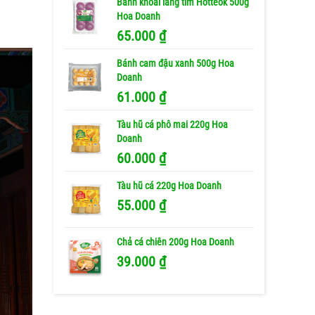
Bánh khoai lang tím Hotteok 500g
Hoa Doanh
65.000
₫
Bánh cam đậu xanh 500g Hoa
Doanh
61.000
₫
Tàu hũ cá phô mai 220g Hoa
Doanh
60.000
₫
Tàu hũ cá 220g Hoa Doanh
55.000
₫
Chả cá chiên 200g Hoa Doanh
39.000
₫