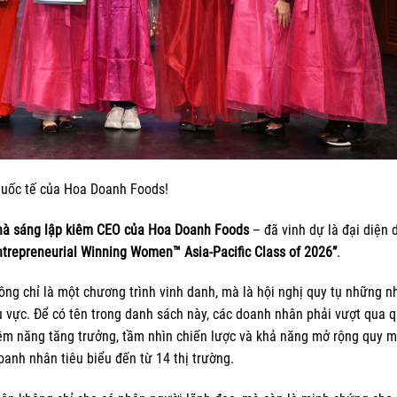
 quốc tế của Hoa Doanh Foods!
hà sáng lập kiêm CEO của Hoa Doanh Foods
– đã vinh dự là đại diện 
ntrepreneurial Winning Women™ Asia-Pacific Class of 2026”
.
g chỉ là một chương trình vinh danh, mà là hội nghị quy tụ những n
u vực. Để có tên trong danh sách này, các doanh nhân phải vượt qua 
iềm năng tăng trưởng, tầm nhìn chiến lược và khả năng mở rộng quy mô
anh nhân tiêu biểu đến từ 14 thị trường.