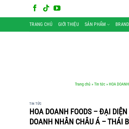
Bỏ
qua
nội
TRANG CHỦ
GIỚI THIỆU
SẢN PHẨM
BRAND
dung
Trang chủ
»
Tin tức
» HOA DOANH
TIN TỨC
HOA DOANH FOODS – ĐẠI DIỆN 
DOANH NHÂN CHÂU Á – THÁI 