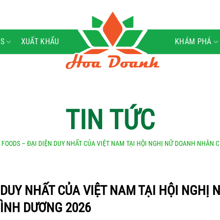
S
XUẤT KHẨU
KHÁM PHÁ
TIN TỨC
 FOODS – ĐẠI DIỆN DUY NHẤT CỦA VIỆT NAM TẠI HỘI NGHỊ NỮ DOANH NHÂN 
DUY NHẤT CỦA VIỆT NAM TẠI HỘI NGHỊ 
BÌNH DƯƠNG 2026