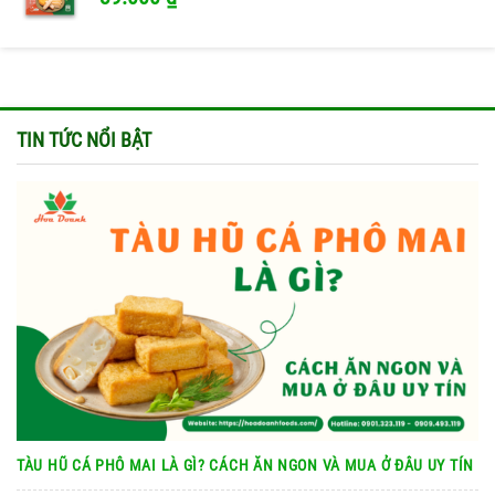
TIN TỨC NỔI BẬT
TÀU HŨ CÁ PHÔ MAI LÀ GÌ? CÁCH ĂN NGON VÀ MUA Ở ĐÂU UY TÍN