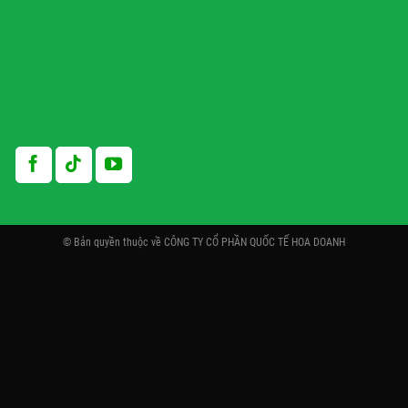
© Bản quyền thuộc về CÔNG TY CỔ PHẦN QUỐC TẾ HOA DOANH