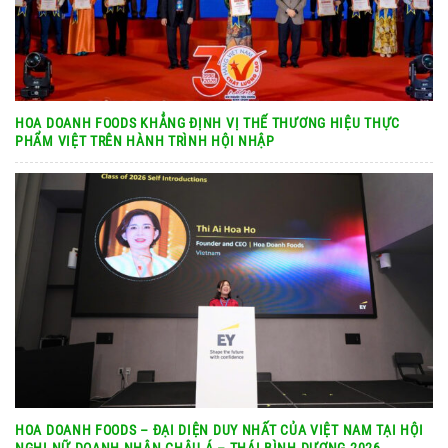
HOA DOANH FOODS KHẲNG ĐỊNH VỊ THẾ THƯƠNG HIỆU THỰC
PHẨM VIỆT TRÊN HÀNH TRÌNH HỘI NHẬP
HOA DOANH FOODS – ĐẠI DIỆN DUY NHẤT CỦA VIỆT NAM TẠI HỘI