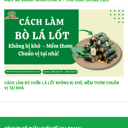
NGHỊ NỮ DOANH NHÂN CHÂU Á – THÁI BÌNH DƯƠNG 2026
CÁCH LÀM BÒ CUỐN LÁ LỐT KHÔNG BỊ KHÔ, MỀM THƠM CHUẨN
VỊ TẠI NHÀ