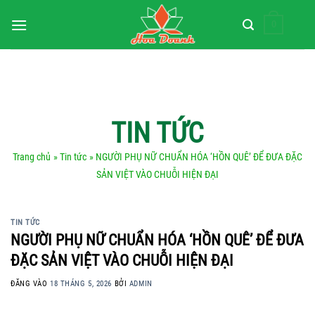
Bỏ
0
qua
nội
dung
TIN TỨC
Trang chủ
»
Tin tức
» NGƯỜI PHỤ NỮ CHUẨN HÓA ‘HỒN QUÊ’ ĐỂ ĐƯA ĐẶC
SẢN VIỆT VÀO CHUỖI HIỆN ĐẠI
TIN TỨC
NGƯỜI PHỤ NỮ CHUẨN HÓA ‘HỒN QUÊ’ ĐỂ ĐƯA
ĐẶC SẢN VIỆT VÀO CHUỖI HIỆN ĐẠI
ĐĂNG VÀO
18 THÁNG 5, 2026
BỞI
ADMIN