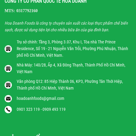
CÔNG TY CỔ PHẦN QUỐC TẾ HOA DOANH
MTS: 0317792160
Hoa Doanh Foods là công ty chuyên sản xuất các loại thực phẩm chế biến
sạch, được sử dụng tiện lợi cho nhiều bữa ăn của gia đình bạn.
Trụ sở chính: Tầng 3, Phòng 3.07, Khu I, Tòa nhà The Prince
Residence, Số 19 - 21 Nguyễn Văn Trỗi, Phường Phú Nhuận, Thành
phố Hồ Chí Minh, Việt Nam.
Nhà Máy: 140/28, Ấp 4, Xã Đông Thạnh, Thành Phố Hồ Chí Minh,
Việt Nam
Văn phòng Q12: 85 Hiệp Thành 06, KP3, Phường Tân Thới Hiệp,
Thành phố Hồ Chí Minh, Việt Nam
hoadoanhfoods@gmail.com
0901 323 119 - 0909 493 119