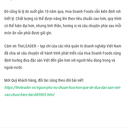
Đó cũng là lý do suốt gần 10 năm qua, Hoa Doanh Foods vẫn kiên định với
triết lý: Chất lượng có thể được nâng lên theo tiêu chuẩn cao hơn, quy trình
có thể hiện đại hơn, nhưng tinh thần, hương vị và câu chuyện phía sau mỗi
món ăn vẫn phải được giữ gìn.
Cảm ơn TheLEADER – tạp chí của các nhà quản trị doanh nghiệp Việt Nam
đã chia sẻ câu chuyện về hành trình phát triển của Hoa Doanh Foods cùng
định hướng đưa đặc sản Việt đến gần hơn với người tiêu dùng trong và
ngoài nước.
Mời Quý khách hàng, đối tác cùng theo dõi bài viết:
https://theleader.vn/nguoi-phu-nu-chuan-hoa-hon-que-de-dua-dac-san-viet-
vao-chuoi-hien-dai-d45965.html