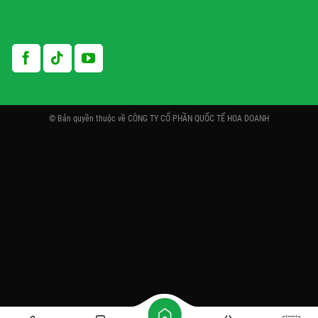
© Bản quyền thuộc về CÔNG TY CỔ PHẦN QUỐC TẾ HOA DOANH