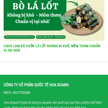
CÁCH LÀM BÒ CUỐN LÁ LỐT KHÔNG BỊ KHÔ, MỀM THƠM CHUẨN
VỊ TẠI NHÀ
CÔNG TY CỔ PHẦN QUỐC TẾ HOA DOANH
MTS: 0317792160
Hoa Doanh Foods là công ty chuyên sản xuất các loại thực phẩm chế biến
sạch, được sử dụng tiện lợi cho nhiều bữa ăn của gia đình bạn.