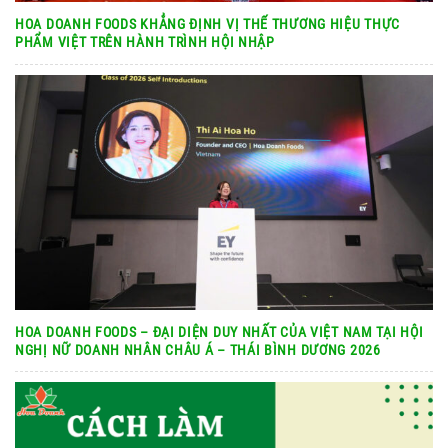
HOA DOANH FOODS KHẲNG ĐỊNH VỊ THẾ THƯƠNG HIỆU THỰC
PHẨM VIỆT TRÊN HÀNH TRÌNH HỘI NHẬP
HOA DOANH FOODS – ĐẠI DIỆN DUY NHẤT CỦA VIỆT NAM TẠI HỘI
NGHỊ NỮ DOANH NHÂN CHÂU Á – THÁI BÌNH DƯƠNG 2026