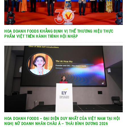
HOA DOANH FOODS KHẲNG ĐỊNH VỊ THẾ THƯƠNG HIỆU THỰC
PHẨM VIỆT TRÊN HÀNH TRÌNH HỘI NHẬP
HOA DOANH FOODS – ĐẠI DIỆN DUY NHẤT CỦA VIỆT NAM TẠI HỘI
NGHỊ NỮ DOANH NHÂN CHÂU Á – THÁI BÌNH DƯƠNG 2026