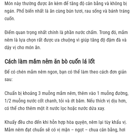
Món này thường được ăn kèm để tăng độ cân bằng và không bị
ngán. Phổ biến nhất là ăn cùng bún tươi, rau sống và bánh tráng
cuốn.
Điểm quan trọng nhất chính là phần nước chấm. Trong đó, mắm
nêm là lựa chọn rất được ưa chuộng vì giúp tăng độ đậm đà và
dậy vị cho món ăn.
Cách làm mắm nêm ăn bò cuốn lá lốt
Để có chén mắm nêm ngon, bạn có thể làm theo cách đơn giản
sau:
Chuẩn bị khoảng 3 muỗng mắm nêm, thêm vào 1 muỗng đường,
1/2 muỗng nước cốt chanh, tỏi và ớt băm. Nếu thích vị dịu hơn,
có thể cho thêm một ít nước lọc hoặc nước dứa xay.
Khuấy đều cho đến khi hỗn hợp hòa quyện, nêm lại tùy khẩu vị.
Mắm nêm đạt chuẩn sẽ có vị mặn – ngọt – chua cân bằng, hơi