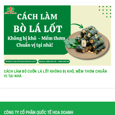
CÁCH LÀM BÒ CUỐN LÁ LỐT KHÔNG BỊ KHÔ, MỀM THƠM CHUẨN
VỊ TẠI NHÀ
CÔNG TY CỔ PHẦN QUỐC TẾ HOA DOANH