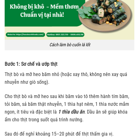
Cách làm bò cuốn lá lốt
Bước 1: Sơ chế và ướp thịt
Thịt bò và mỡ heo băm nhỏ (hoặc xay thô, không nên xay quá
nhuyễn như giò sống).
Cho thịt bò và mỡ heo sau khi băm vào tô thêm hành tím băm,
tỏi băm, sả băm thật nhuyễn, 1 thìa hạt nêm, 1 thìa nước mắm
ngon, ít tiêu và đặc biệt là
1 thìa dầu ăn
. Dầu ăn sẽ giúp khóa
ẩm cho thịt trong suốt quá trình nướng.
Sau đó để nghỉ khoảng 15–20 phút để thịt thấm gia vị.