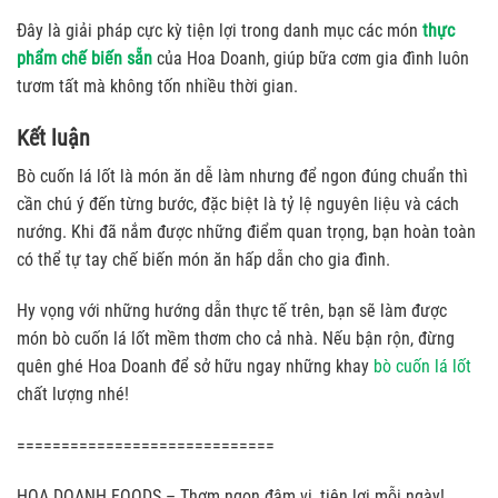
Đây là giải pháp cực kỳ tiện lợi trong danh mục các món
thực
phẩm chế biến sẵn
của Hoa Doanh, giúp bữa cơm gia đình luôn
tươm tất mà không tốn nhiều thời gian.
Kết luận
Bò cuốn lá lốt là món ăn dễ làm nhưng để ngon đúng chuẩn thì
cần chú ý đến từng bước, đặc biệt là tỷ lệ nguyên liệu và cách
nướng. Khi đã nắm được những điểm quan trọng, bạn hoàn toàn
có thể tự tay chế biến món ăn hấp dẫn cho gia đình.
Hy vọng với những hướng dẫn thực tế trên, bạn sẽ làm được
món bò cuốn lá lốt mềm thơm cho cả nhà. Nếu bận rộn, đừng
quên ghé Hoa Doanh để sở hữu ngay những khay
bò cuốn lá lốt
chất lượng nhé!
=============================
HOA DOANH FOODS – Thơm ngon đậm vị, tiện lợi mỗi ngày!