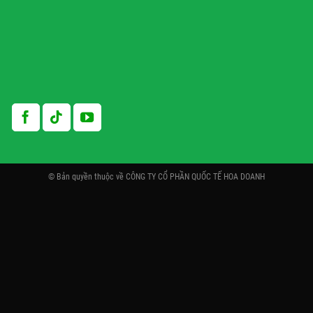
© Bản quyền thuộc về CÔNG TY CỔ PHẦN QUỐC TẾ HOA DOANH