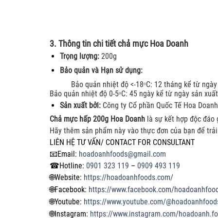
3. Thông tin chi tiết chả mực Hoa Doanh
Trọng lượng:
200g
Bảo quản và Hạn sử dụng:
Bảo quản nhiệt độ <-18ᵒC: 12 tháng kể từ ngày 
Bảo quản nhiệt độ 0-5ᵒC: 45 ngày kể từ ngày sản xuất
Sản xuất bởi:
Công ty Cổ phần Quốc Tế Hoa Doanh
Chả mực hấp 200g Hoa Doanh
là sự kết hợp độc đáo g
Hãy thêm sản phẩm này vào thực đơn của bạn để trải 
LIÊN HỆ TƯ VẤN/ CONTACT FOR CONSULTANT
📧
Email:
hoadoanhfoods@gmail.com
☎
Hotline:
0901 323 119
–
0909 493 119
🌐
Website:
https://hoadoanhfoods.com/
🌐
Facebook:
https://www.facebook.com/hoadoanhfoo
🌐
Youtube:
https://www.youtube.com/@hoadoanhfood
🌐
Instagram:
https://www.instagram.com/hoadoanh.f