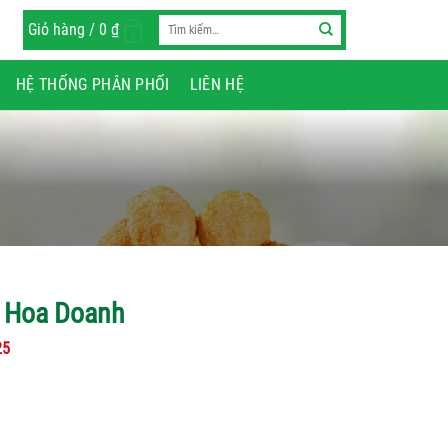
Tìm
Giỏ hàng /
0
₫
0
kiếm:
HỆ THỐNG PHÂN PHỐI
LIÊN HỆ
 Hoa Doanh
25