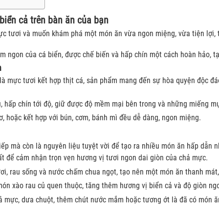
iển cả trên bàn ăn của bạn
ực tươi và muốn khám phá một món ăn vừa ngon miệng, vừa tiện lợi, 
hơm ngon của cá biển, được chế biến và hấp chín một cách hoàn hảo, 
h
là mực tươi kết hợp thịt cá, sản phẩm mang đến sự hòa quyện độc đá
 hấp chín tới độ, giữ được độ mềm mại bên trong và những miếng mực
sơ, hoặc kết hợp với bún, cơm, bánh mì đều dễ dàng, ngon miệng.
ếp mà còn là nguyên liệu tuyệt vời để tạo ra nhiều món ăn hấp dẫn n
t để cảm nhận trọn vẹn hương vị tươi ngon dai giòn của chả mực.
ơi, rau sống và nước chấm chua ngọt, tạo nên một món ăn thanh mát
 xào rau củ quen thuộc, tăng thêm hương vị biển cả và độ giòn ngo
ả mực, dưa chuột, thêm chút nước mắm hoặc tương ớt là đã có món ăn 