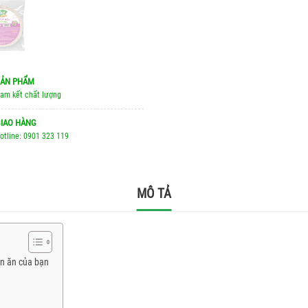
ẢN PHẨM
am kết chất lượng
IAO HÀNG
otline: 0901 323 119
MÔ TẢ
n ăn của bạn