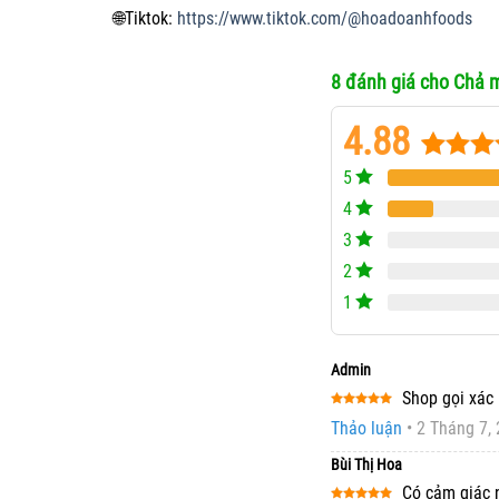
🌐
Tiktok:
https://www.tiktok.com/@hoadoanhfoods
8 đánh giá cho
Chả 
4.88
5
4.88
8
tr
dựa trê
4
đánh g
3
2
1
Admin
Shop gọi xác 
Được xếp
Thảo luận
•
2 Tháng 7,
hạng
5
5
sao
Bùi Thị Hoa
Có cảm giác 