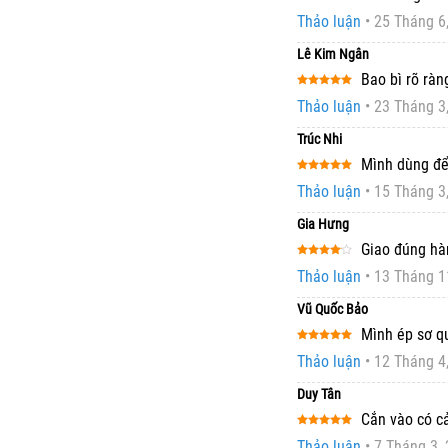
Được xếp
Thảo luận
•
25 Tháng 6
hạng
5
5
sao
Lê Kim Ngân
Bao bì rõ rà
Được xếp
Thảo luận
•
23 Tháng 3
hạng
5
5
sao
Trúc Nhi
Mình dùng để
Được xếp
Thảo luận
•
15 Tháng 3
hạng
5
5
sao
Gia Hưng
Giao đúng hà
Được
Thảo luận
•
13 Tháng 1
xếp
hạng
4
5 sao
Vũ Quốc Bảo
Mình ép sơ q
Được xếp
Thảo luận
•
12 Tháng 4
hạng
5
5
sao
Duy Tân
Cắn vào có cả
Được xếp
Thảo luận
•
7 Tháng 3,
hạng
5
5