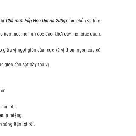
thì
Chả mực hấp Hoa Doanh 200g
chắc chắn sẽ làm
tạo nên một món ăn độc đáo, khơi dậy mọi giác quan.
o giữa vị ngọt giòn của mực và vị thơm ngon của cá
 giòn sần sật đầy thú vị.
hư:
, đậm đà.
n lạ miệng.
sáng tiện lợi rồi.