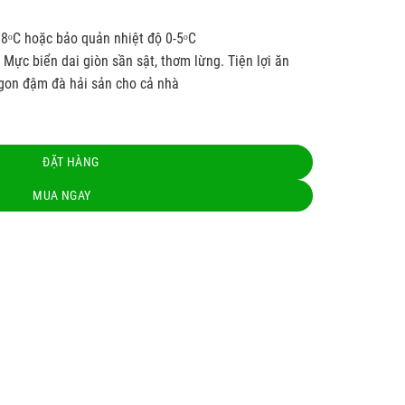
18ᵒC hoặc bảo quản nhiệt độ 0-5ᵒC
 Mực biển dai giòn sần sật, thơm lừng. Tiện lợi ăn
gon đậm đà hải sản cho cả nhà
ng
ĐẶT HÀNG
MUA NGAY