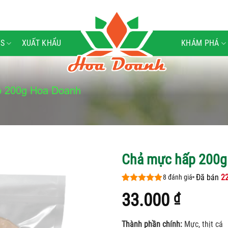
S
XUẤT KHẨU
KHÁM PHÁ
 200g Hoa Doanh
Chả mực hấp 200g
Đã bán
2
8
đánh giá
4.88
8
trên 5
33.000
₫
dựa trên
đánh giá
Thành phần chính:
Mực, thịt cá