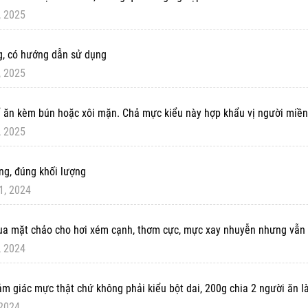
, 2025
ng, có hướng dẫn sử dụng
, 2025
 ăn kèm bún hoặc xôi mặn. Chả mực kiểu này hợp khẩu vị người miền
, 2025
ng, đúng khối lượng
1, 2024
ua mặt chảo cho hơi xém cạnh, thơm cực, mực xay nhuyễn nhưng vẫn 
, 2024
m giác mực thật chứ không phải kiểu bột dai, 200g chia 2 người ăn là 
 2024