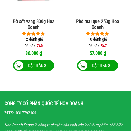
Bò sốt vang 300g Hoa
Phô mai que 250g Hoa
Doanh
Doanh
12
đánh giá
10
đánh giá
4.83
12
trên 5
4.90
10
trên 5
dựa trên
dựa trên
Đã bán
740
Đã bán
547
đánh giá
đánh giá
86.000
₫
57.000
₫
ĐẶT HÀNG
ĐẶT HÀNG
CÔNG TY CỔ PHẦN QUỐC TẾ HOA DOANH
MTS: 0317792160
Hoa Doanh Foods là công ty chuyên sản xuất các loại thực phẩm chế biến