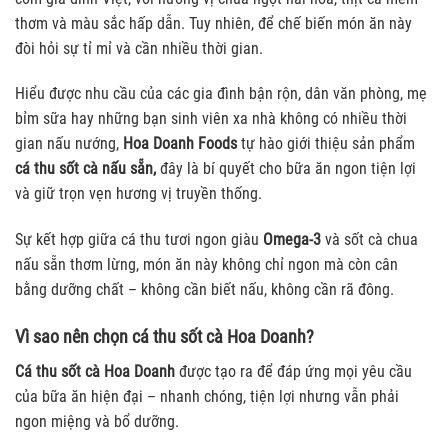
thơm và màu sắc hấp dẫn. Tuy nhiên, để chế biến món ăn này
đòi hỏi sự tỉ mỉ và cần nhiều thời gian.
Hiểu được nhu cầu của các gia đình bận rộn, dân văn phòng, mẹ
bỉm sữa hay những bạn sinh viên xa nhà không có nhiều thời
gian nấu nướng,
Hoa Doanh Foods
tự hào giới thiệu sản phẩm
cá thu sốt cà nấu sẵn,
đây là bí quyết cho bữa ăn ngon tiện lợi
và giữ trọn vẹn hương vị truyền thống.
Sự kết hợp giữa cá thu tươi ngon giàu
Omega-3
và sốt cà chua
nấu sẵn thơm lừng, món ăn này không chỉ ngon mà còn cân
bằng dưỡng chất – không cần biết nấu, không cần rã đông.
Vì sao nên chọn cá thu sốt cà Hoa Doanh?
Cá thu sốt cà Hoa Doanh
được tạo ra để đáp ứng mọi yêu cầu
của bữa ăn hiện đại – nhanh chóng, tiện lợi nhưng vẫn phải
ngon miệng và bổ dưỡng.