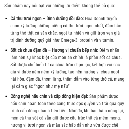
Sản phẩm này nổi bật với những ưu điểm không thể bỏ qua:
Cá thu tươi ngon – Dinh dưỡng dồi dào:
Hoa Doanh tuyển
chọn kỹ lưỡng những miếng cá thu tươi ngon nhất, đảm bảo
từng thớ thịt cá săn chắc, ngọt tự nhiên và giữ trọn vẹn giá
trị dinh dưỡng quý giá như Omega-3, protein và vitamin.
Sốt cà chua đậm đà – Hương vị chuẩn bếp nhà:
Điểm nhấn
làm nên sự khác biệt của món ăn chính là phần sốt cà chua.
Sốt được chế biến từ cà chua tươi chọn lọc, kết hợp với các
gia vị được nêm nếm kỹ lưỡng, tạo nên hương vị chua ngọt
hài hòa, đậm đà, thơm lừng, thấm đẫm vào từng thớ cá, mang
lại cảm giác “ngon như mẹ nấu”.
Công nghệ nấu chín và cấp đông hiện đại:
Sản phẩm được
nấu chín hoàn toàn theo công thức độc quyền và trải qua quy
trình cấp đông nhanh tiên tiến. Nhờ đó, khi bạn hâm nóng lại,
món cá thu sốt cà vẫn giữ được cấu trúc thịt cá mềm mọng,
hương vị tươi ngon và màu sắc hấp dẫn như vừa được chế