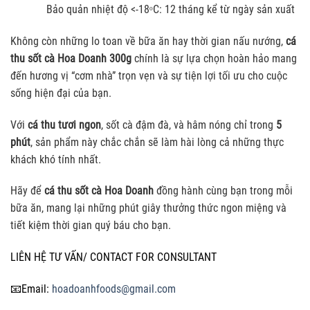
Bảo quản nhiệt độ <-18ᵒC: 12 tháng kể từ ngày sản xuất
Không còn những lo toan về bữa ăn hay thời gian nấu nướng,
cá
thu sốt cà Hoa Doanh 300g
chính là sự lựa chọn hoàn hảo mang
đến hương vị “cơm nhà” trọn vẹn và sự tiện lợi tối ưu cho cuộc
sống hiện đại của bạn.
Với
cá thu tươi ngon
, sốt cà đậm đà, và hâm nóng chỉ trong
5
phút
, sản phẩm này chắc chắn sẽ làm hài lòng cả những thực
khách khó tính nhất.
Hãy để
cá thu sốt cà Hoa Doanh
đồng hành cùng bạn trong mỗi
bữa ăn, mang lại những phút giây thưởng thức ngon miệng và
tiết kiệm thời gian quý báu cho bạn.
LIÊN HỆ TƯ VẤN/ CONTACT FOR CONSULTANT
📧
Email:
hoadoanhfoods@gmail.com