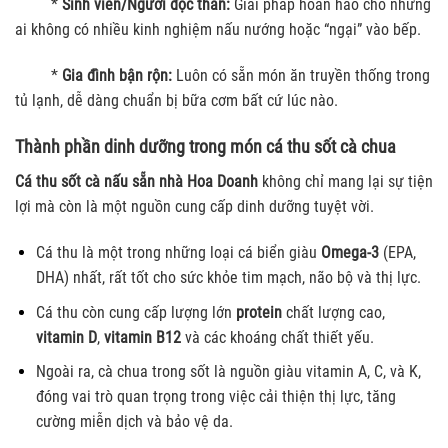
*
Sinh viên/Người độc thân:
Giải pháp hoàn hảo cho những
ai không có nhiều kinh nghiệm nấu nướng hoặc “ngại” vào bếp.
*
Gia đình bận rộn:
Luôn có sẵn món ăn truyền thống trong
tủ lạnh, dễ dàng chuẩn bị bữa cơm bất cứ lúc nào.
Thành phần dinh dưỡng trong món cá thu sốt cà chua
Cá thu sốt cà nấu sẵn nhà Hoa Doanh
không chỉ mang lại sự tiện
lợi mà còn là một nguồn cung cấp dinh dưỡng tuyệt vời.
Cá thu là một trong những loại cá biển giàu
Omega-3
(EPA,
DHA) nhất, rất tốt cho sức khỏe tim mạch, não bộ và thị lực.
Cá thu còn cung cấp lượng lớn
protein
chất lượng cao,
vitamin D
,
vitamin B12
và các khoáng chất thiết yếu.
Ngoài ra, cà chua trong sốt là nguồn giàu vitamin A, C, và K,
đóng vai trò quan trọng trong việc cải thiện thị lực, tăng
cường miễn dịch và bảo vệ da.