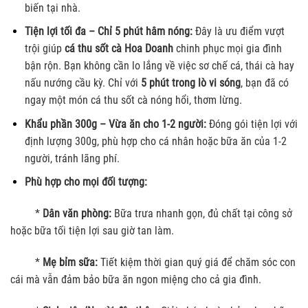
biến tại nhà.
Tiện lợi tối đa – Chỉ 5 phút hâm nóng:
Đây là ưu điểm vượt
trội giúp
cá thu sốt cà Hoa Doanh
chinh phục mọi gia đình
bận rộn. Bạn không cần lo lắng về việc sơ chế cá, thái cà hay
nấu nướng cầu kỳ. Chỉ với
5 phút trong lò vi sóng
, bạn đã có
ngay một món cá thu sốt cà nóng hổi, thơm lừng.
Khẩu phần 300g – Vừa ăn cho 1-2 người:
Đóng gói tiện lợi với
định lượng 300g, phù hợp cho cá nhân hoặc bữa ăn của 1-2
người, tránh lãng phí.
Phù hợp cho mọi đối tượng:
*
Dân văn phòng:
Bữa trưa nhanh gọn, đủ chất tại công sở
hoặc bữa tối tiện lợi sau giờ tan làm.
*
Mẹ bỉm sữa:
Tiết kiệm thời gian quý giá để chăm sóc con
cái mà vẫn đảm bảo bữa ăn ngon miệng cho cả gia đình.