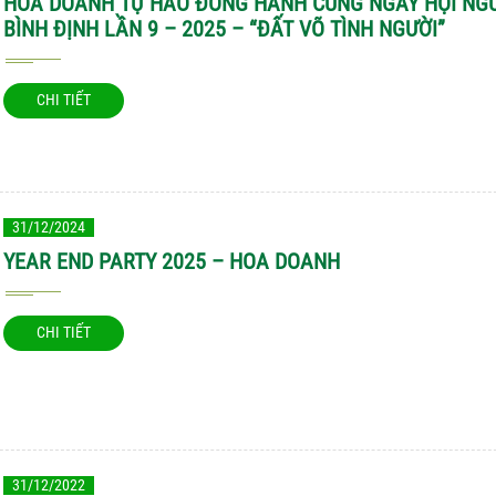
HOA DOANH TỰ HÀO ĐỒNG HÀNH CÙNG NGÀY HỘI NG
BÌNH ĐỊNH LẦN 9 – 2025 – “ĐẤT VÕ TÌNH NGƯỜI”
CHI TIẾT
31/12/2024
YEAR END PARTY 2025 – HOA DOANH
CHI TIẾT
31/12/2022