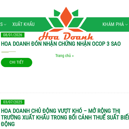
S
XUẤT KHẨU
KHÁM PHÁ
08/01/2026
HOA DOANH ĐÓN NHẬN CHỨNG NHẬN OCOP 3 SAO
Trang chủ
»
CHI TIẾT
03/07/2025
HOA DOANH CHỦ ĐỘNG VƯỢT KHÓ – MỞ RỘNG THỊ
TRƯỜNG XUẤT KHẨU TRONG BỐI CẢNH THUẾ SUẤT BIẾ
ĐỘNG