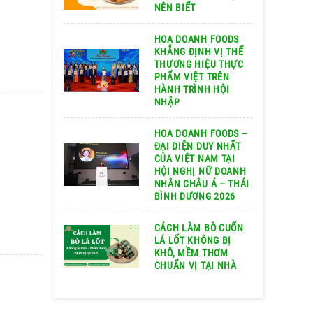
NÊN BIẾT
HOA DOANH FOODS
KHẲNG ĐỊNH VỊ THẾ
THƯƠNG HIỆU THỰC
PHẨM VIỆT TRÊN
HÀNH TRÌNH HỘI
NHẬP
HOA DOANH FOODS –
ĐẠI DIỆN DUY NHẤT
CỦA VIỆT NAM TẠI
HỘI NGHỊ NỮ DOANH
NHÂN CHÂU Á – THÁI
BÌNH DƯƠNG 2026
CÁCH LÀM BÒ CUỐN
LÁ LỐT KHÔNG BỊ
KHÔ, MỀM THƠM
CHUẨN VỊ TẠI NHÀ