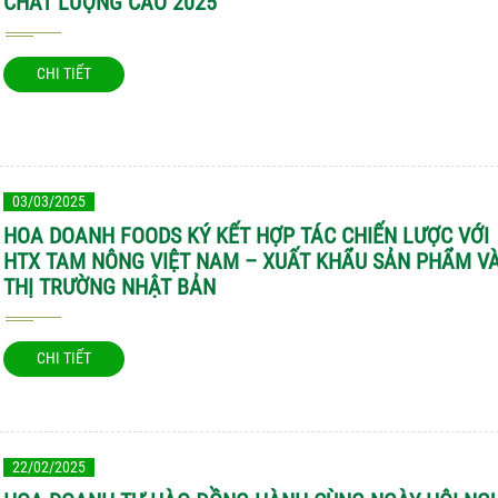
CHẤT LƯỢNG CAO 2025”
CHI TIẾT
03/03/2025
HOA DOANH FOODS KÝ KẾT HỢP TÁC CHIẾN LƯỢC VỚI
HTX TAM NÔNG VIỆT NAM – XUẤT KHẨU SẢN PHẨM V
THỊ TRƯỜNG NHẬT BẢN
CHI TIẾT
22/02/2025