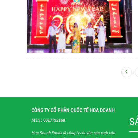
CÔNG TY CỔ PHẦN QUỐC TẾ HOA DOANH
S
MTS: 0317792160
Hoa Doanh Foods là công ty chuyên sản xuất các