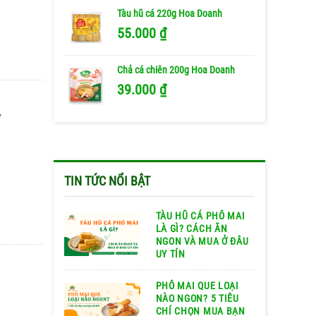
Tàu hũ cá 220g Hoa Doanh
55.000
₫
Chả cá chiên 200g Hoa Doanh
39.000
₫
TIN TỨC NỔI BẬT
TÀU HŨ CÁ PHÔ MAI
LÀ GÌ? CÁCH ĂN
NGON VÀ MUA Ở ĐÂU
UY TÍN
PHÔ MAI QUE LOẠI
NÀO NGON? 5 TIÊU
CHÍ CHỌN MUA BẠN