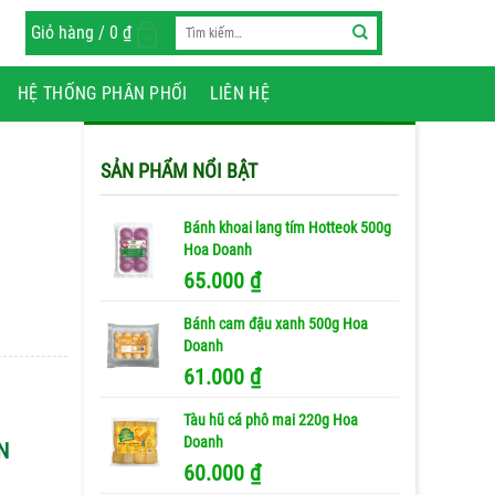
Tìm
Giỏ hàng /
0
₫
0
kiếm:
HỆ THỐNG PHÂN PHỐI
LIÊN HỆ
SẢN PHẨM NỔI BẬT
Bánh khoai lang tím Hotteok 500g
Hoa Doanh
65.000
₫
Bánh cam đậu xanh 500g Hoa
Doanh
61.000
₫
Tàu hũ cá phô mai 220g Hoa
Doanh
N
60.000
₫