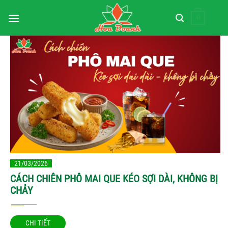
Bỏ
0
qua
nội
dung
Trang chủ
»
21/03/2026
CÁCH CHIÊN PHÔ MAI QUE KÉO SỢI DÀI, KHÔNG BỊ
CHẢY
CHI TIẾT