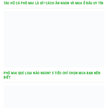
TÀU HŨ CÁ PHÔ MAI LÀ GÌ? CÁCH ĂN NGON VÀ MUA Ở ĐÂU UY TÍN
PHÔ MAI QUE LOẠI NÀO NGON? 5 TIÊU CHÍ CHỌN MUA BẠN NÊN
BIẾT