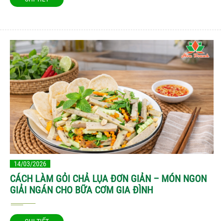
14/03/2026
CÁCH LÀM GỎI CHẢ LỤA ĐƠN GIẢN – MÓN NGON
GIẢI NGÁN CHO BỮA CƠM GIA ĐÌNH