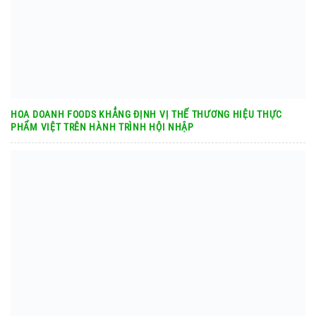
HOA DOANH FOODS KHẲNG ĐỊNH VỊ THẾ THƯƠNG HIỆU THỰC
PHẨM VIỆT TRÊN HÀNH TRÌNH HỘI NHẬP