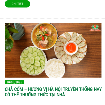
CHI TIẾT
10/03/2026
CHẢ CỐM – HƯƠNG VỊ HÀ NỘI TRUYỀN THỐNG NAY
CÓ THỂ THƯỞNG THỨC TẠI NHÀ