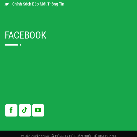
Chính Sách Bảo Mật Thông Tin
FACEBOOK
© Bản quyền thuộc về CÔNG TY CỔ PHẦN QUỐC TẾ HOA DOANH