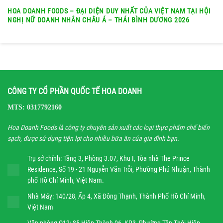
HOA DOANH FOODS – ĐẠI DIỆN DUY NHẤT CỦA VIỆT NAM TẠI HỘI
NGHỊ NỮ DOANH NHÂN CHÂU Á – THÁI BÌNH DƯƠNG 2026
CÔNG TY CỔ PHẦN QUỐC TẾ HOA DOANH
MTS: 0317792160
Hoa Doanh Foods là công ty chuyên sản xuất các loại thực phẩm chế biến
sạch, được sử dụng tiện lợi cho nhiều bữa ăn của gia đình bạn.
Trụ sở chính: Tầng 3, Phòng 3.07, Khu I, Tòa nhà The Prince
Residence, Số 19 - 21 Nguyễn Văn Trỗi, Phường Phú Nhuận, Thành
phố Hồ Chí Minh, Việt Nam.
Nhà Máy: 140/28, Ấp 4, Xã Đông Thạnh, Thành Phố Hồ Chí Minh,
Việt Nam