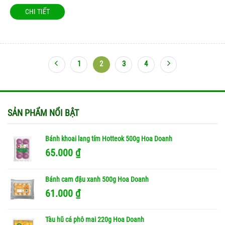
CHI TIẾT
1
2
3
4
SẢN PHẨM NỔI BẬT
Bánh khoai lang tím Hotteok 500g Hoa Doanh
65.000
₫
Bánh cam đậu xanh 500g Hoa Doanh
61.000
₫
Tàu hũ cá phô mai 220g Hoa Doanh