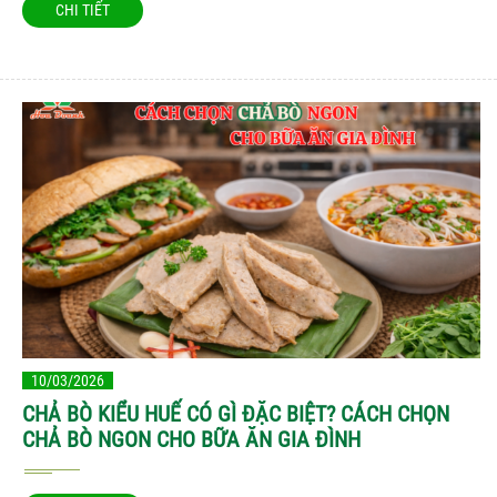
CHI TIẾT
10/03/2026
CHẢ BÒ KIỂU HUẾ CÓ GÌ ĐẶC BIỆT? CÁCH CHỌN
CHẢ BÒ NGON CHO BỮA ĂN GIA ĐÌNH