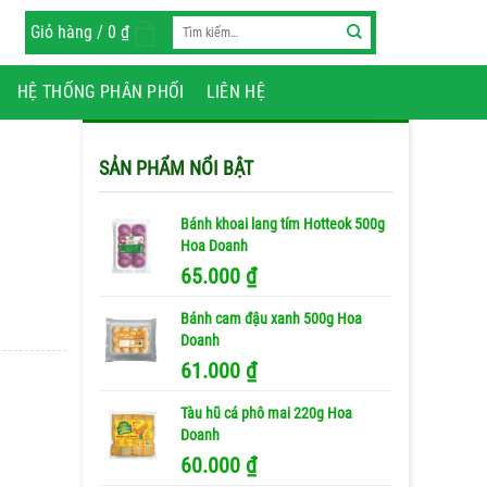
Tìm
Giỏ hàng /
0
₫
0
kiếm:
HỆ THỐNG PHÂN PHỐI
LIÊN HỆ
SẢN PHẨM NỔI BẬT
Bánh khoai lang tím Hotteok 500g
Hoa Doanh
65.000
₫
Bánh cam đậu xanh 500g Hoa
Doanh
61.000
₫
Tàu hũ cá phô mai 220g Hoa
Doanh
60.000
₫