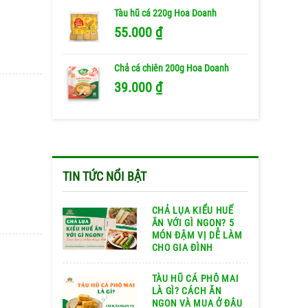
Tàu hũ cá 220g Hoa Doanh
55.000
₫
Chả cá chiên 200g Hoa Doanh
39.000
₫
TIN TỨC NỔI BẬT
CHẢ LỤA KIỂU HUẾ
ĂN VỚI GÌ NGON? 5
MÓN ĐẬM VỊ DỄ LÀM
CHO GIA ĐÌNH
TÀU HŨ CÁ PHÔ MAI
LÀ GÌ? CÁCH ĂN
NGON VÀ MUA Ở ĐÂU