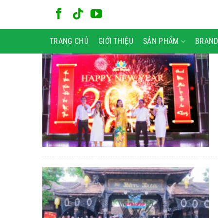
Bỏ
qua
nội
TRANG CHỦ
GIỚI THIỆU
SẢN PHẨM
BRAND
dung