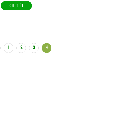
CHI TIẾT
1
2
3
4