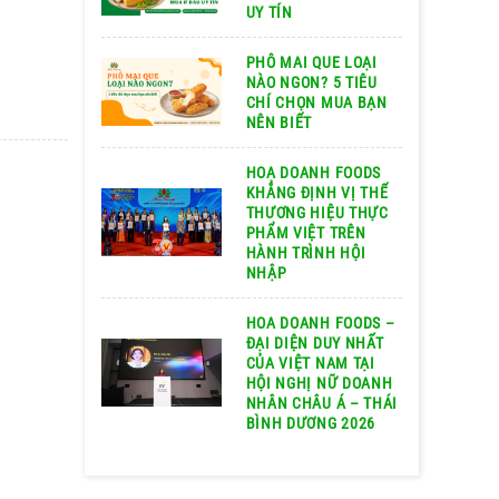
UY TÍN
PHÔ MAI QUE LOẠI
NÀO NGON? 5 TIÊU
CHÍ CHỌN MUA BẠN
NÊN BIẾT
HOA DOANH FOODS
KHẲNG ĐỊNH VỊ THẾ
THƯƠNG HIỆU THỰC
PHẨM VIỆT TRÊN
HÀNH TRÌNH HỘI
NHẬP
HOA DOANH FOODS –
ĐẠI DIỆN DUY NHẤT
CỦA VIỆT NAM TẠI
HỘI NGHỊ NỮ DOANH
NHÂN CHÂU Á – THÁI
BÌNH DƯƠNG 2026